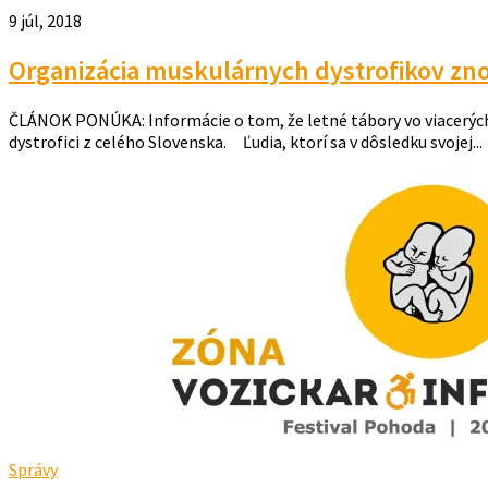
9 júl, 2018
Organizácia muskulárnych dystrofikov zno
ČLÁNOK PONÚKA: Informácie o tom, že letné tábory vo viacerých tu
dystrofici z celého Slovenska. Ľudia, ktorí sa v dôsledku svojej...
Správy