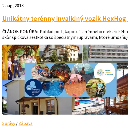
2 aug, 2018
Unikátny terénny invalidný vozík HexHog u
ČLÁNOK PONÚKA: Pohľad pod „kapotu“ terénneho elektrického inv
skôr špičková šesťkolka so špeciálnymi úpravami, ktoré umožňujú,
Správy
/
Zábava