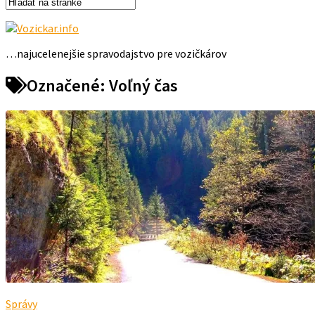
…najucelenejšie spravodajstvo pre vozičkárov
Označené:
Voľný čas
Správy