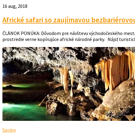
16 aug, 2018
Africké safari so zaujímavou bezbariérov
ČLÁNOK PONÚKA: Dôvodom pre návštevu východočeského mesta Dvů
prostredie verne kopírujúce africké národné parky. Nájsť turistick
Správy