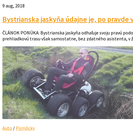
9 aug, 2018
Bystrianska jaskyňa údajne je, po pravde v
ČLÁNOK PONÚKA: Bystrianska jaskyňa odhaľuje svoju pravú podobu 
prehliadkovú trasu však samostatne, bez zdatného asistenta, v ži
Auto
/
Pomôcky