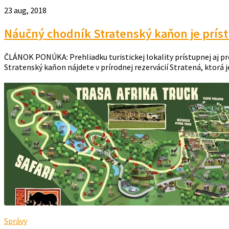
23 aug, 2018
Náučný chodník Stratenský kaňon je príst
ČLÁNOK PONÚKA: Prehliadku turistickej lokality prístupnej aj p
Stratenský kaňon nájdete v prírodnej rezervácií Stratená, ktorá 
Správy