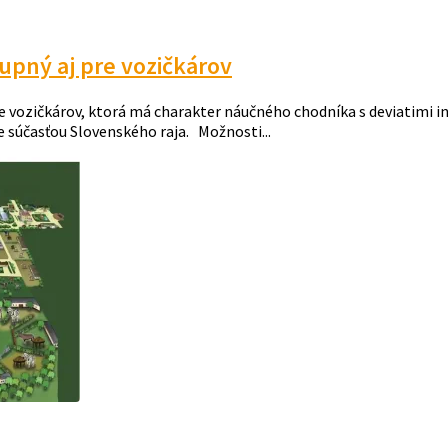
upný aj pre vozičkárov
re vozičkárov, ktorá má charakter náučného chodníka s deviatimi
je súčasťou Slovenského raja. Možnosti...