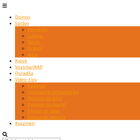
Domov
Správy
Pomôcky
Zábava
Šport
Príbeh
Autá
Kiosk
VozickarMAP
Poradňa
Video-tipy
Cvičenie
Obliekanie tetraplegika
Presuny do auta
Presuny na posteľ
Presun do vane
Presun do bazéna
#vozmen