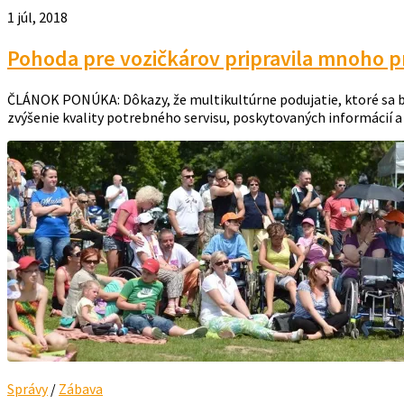
1 júl, 2018
Pohoda pre vozičkárov pripravila mnoho p
ČLÁNOK PONÚKA: Dôkazy, že multikultúrne podujatie, ktoré sa bud
zvýšenie kvality potrebného servisu, poskytovaných informácií a 
Správy
/
Zábava