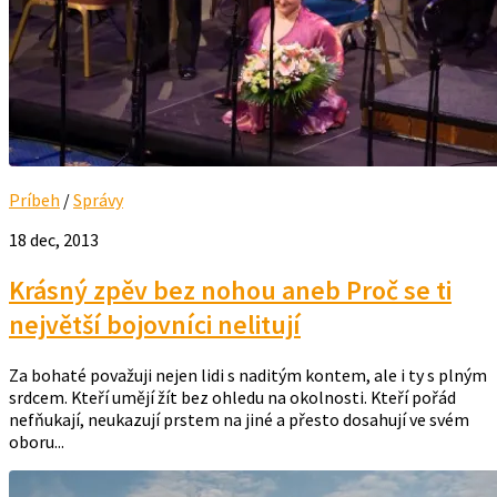
Príbeh
/
Správy
18 dec, 2013
Krásný zpěv bez nohou aneb Proč se ti
největší bojovníci nelitují
Za bohaté považuji nejen lidi s naditým kontem, ale i ty s plným
srdcem. Kteří umějí žít bez ohledu na okolnosti. Kteří pořád
nefňukají, neukazují prstem na jiné a přesto dosahují ve svém
oboru...