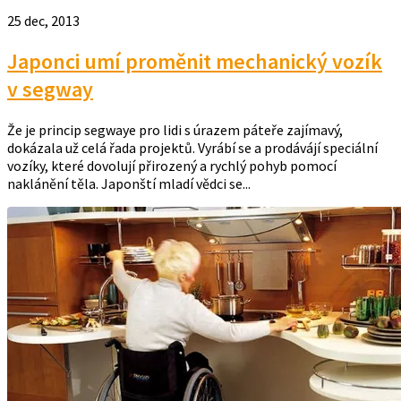
25 dec, 2013
Japonci umí proměnit mechanický vozík
v segway
Že je princip segwaye pro lidi s úrazem páteře zajímavý,
dokázala už celá řada projektů. Vyrábí se a prodávájí speciální
vozíky, které dovolují přirozený a rychlý pohyb pomocí
naklánění těla. Japonští mladí vědci se...