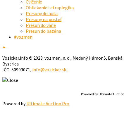
Cvičenie
Obliekanie tetraplegika
Presuny do auta
Presuny na posteľ
Presun do vane
Presun do bazéna
#vozmen
Vozickar.info © 2023. vozmen, n. o., Medený Hámor 5, Banská
Bystrica
IČO: 50993071,
info@vozickar.sk
Powered by Ultimate Auction
Powered by
Ultimate Auction Pro