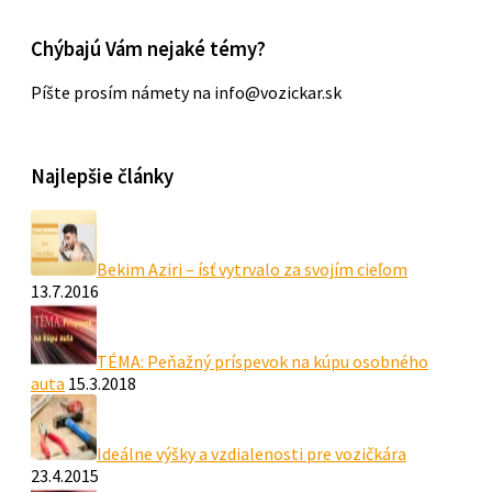
Chýbajú Vám nejaké témy?
Píšte prosím námety na info@vozickar.sk
Najlepšie články
Bekim Aziri – ísť vytrvalo za svojím cieľom
13.7.2016
TÉMA: Peňažný príspevok na kúpu osobného
auta
15.3.2018
Ideálne výšky a vzdialenosti pre vozičkára
23.4.2015