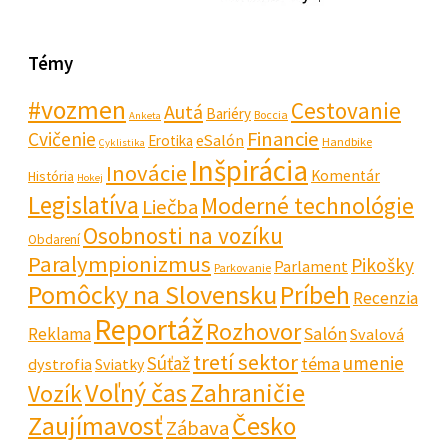
Témy
#vozmen
Cestovanie
Autá
Bariéry
Boccia
Anketa
Financie
Cvičenie
eSalón
Erotika
Handbike
Cyklistika
Inšpirácia
Inovácie
Komentár
História
Hokej
Legislatíva
Moderné technológie
Liečba
Osobnosti na vozíku
Obdarení
Paralympionizmus
Pikošky
Parlament
Parkovanie
Pomôcky na Slovensku
Príbeh
Recenzia
Reportáž
Rozhovor
Salón
Reklama
Svalová
tretí sektor
Súťaž
umenie
téma
dystrofia
Sviatky
Voľný čas
Zahraničie
Vozík
Zaujímavosť
Česko
Zábava