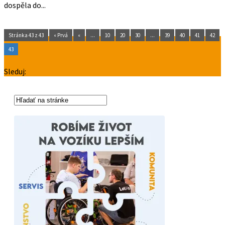
dospěla do...
Stránka 43 z 43
« Prvá
«
...
10
20
30
...
39
40
41
42
43
Sleduj: