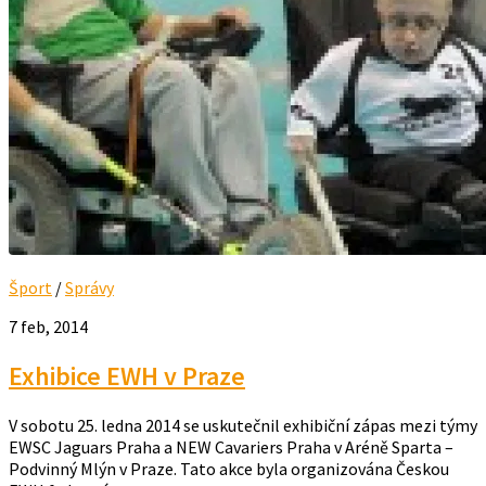
Šport
/
Správy
7 feb, 2014
Exhibice EWH v Praze
V sobotu 25. ledna 2014 se uskutečnil exhibiční zápas mezi týmy
EWSC Jaguars Praha a NEW Cavariers Praha v Aréně Sparta –
Podvinný Mlýn v Praze. Tato akce byla organizována Českou