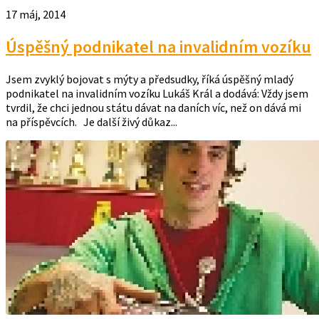
17 máj, 2014
Úspěšný podnikatel na invalidním vozíku
Jsem zvyklý bojovat s mýty a předsudky, říká úspěšný mladý
podnikatel na invalidním vozíku Lukáš Král a dodává: Vždy jsem
tvrdil, že chci jednou státu dávat na daních víc, než on dává mi
na příspěvcích. Je další živý důkaz...