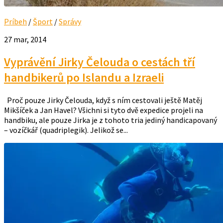
Príbeh
/
Šport
/
Správy
27 mar, 2014
Vyprávění Jirky Čelouda o cestách tří
handbikerů po Islandu a Izraeli
Proč pouze Jirky Čelouda, když s ním cestovali ještě Matěj
Mikšíček a Jan Havel? Všichni si tyto dvě expedice projeli na
handbiku, ale pouze Jirka je z tohoto tria jediný handicapovaný
– vozíčkář (quadriplegik). Jelikož se...