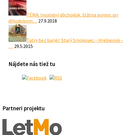
TÉMA: Invalidný dôchodok, štátna pomoc pri
dlhodobom…
27.9.2018
Tatry bez bariér: Starý Smokovec – Hrebienok –
…
29.5.2015
Nájdete nás tiež tu
Partneri projektu