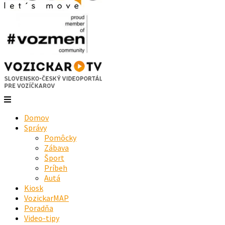
Domov
Správy
Pomôcky
Zábava
Šport
Príbeh
Autá
Kiosk
VozickarMAP
Poradňa
Video-tipy