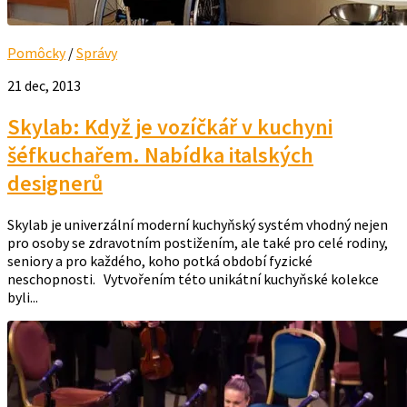
Pomôcky
/
Správy
21 dec, 2013
Skylab: Když je vozíčkář v kuchyni
šéfkuchařem. Nabídka italských
designerů
Skylab je univerzální moderní kuchyňský systém vhodný nejen
pro osoby se zdravotním postižením, ale také pro celé rodiny,
seniory a pro každého, koho potká období fyzické
neschopnosti. Vytvořením této unikátní kuchyňské kolekce
byli...