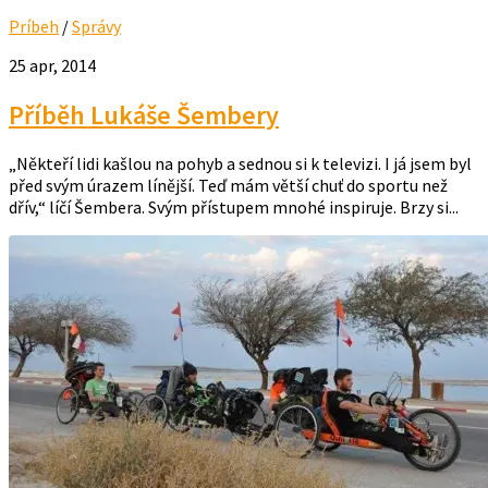
Príbeh
/
Správy
25 apr, 2014
Příběh Lukáše Šembery
„Někteří lidi kašlou na pohyb a sednou si k televizi. I já jsem byl
před svým úrazem línější. Teď mám větší chuť do sportu než
dřív,“ líčí Šembera. Svým přístupem mnohé inspiruje. Brzy si...