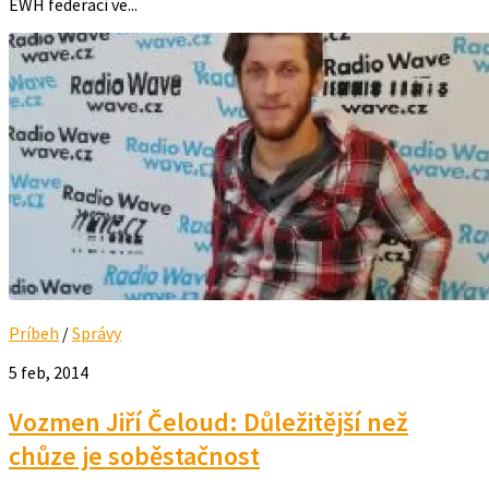
EWH federací ve...
Príbeh
/
Správy
5 feb, 2014
Vozmen Jiří Čeloud: Důležitější než
chůze je soběstačnost