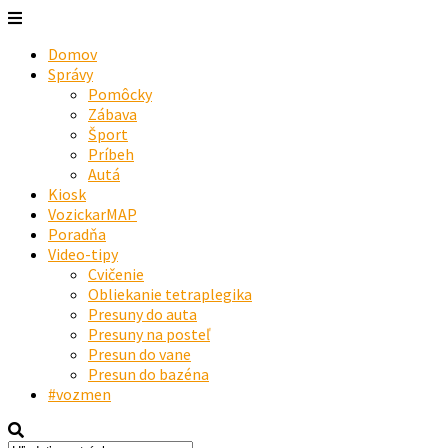
Domov
Správy
Pomôcky
Zábava
Šport
Príbeh
Autá
Kiosk
VozickarMAP
Poradňa
Video-tipy
Cvičenie
Obliekanie tetraplegika
Presuny do auta
Presuny na posteľ
Presun do vane
Presun do bazéna
#vozmen