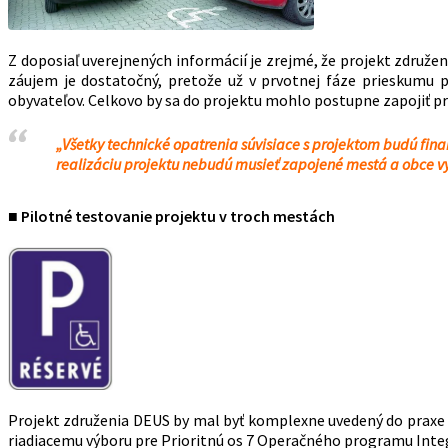
Z doposiaľ uverejnených informácií je zrejmé, že projekt združen
záujem je dostatočný, pretože už v prvotnej fáze prieskumu po
obyvateľov. Celkovo by sa do projektu mohlo postupne zapojiť pri
„Všetky technické opatrenia súvisiace s projektom budú fi
realizáciu projektu nebudú musieť zapojené mestá a obce vyn
■ Pilotné testovanie projektu v troch mestách
Projekt združenia DEUS by mal byť komplexne uvedený do praxe o 
riadiacemu výboru pre Prioritnú os 7 Operačného programu Integ