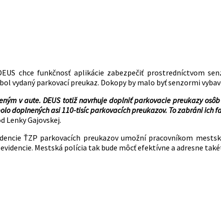
DEUS chce funkčnosť aplikácie zabezpečiť prostredníctvom se
l vydaný parkovací preukaz. Dokopy by malo byť senzormi vybaven
m v aute. DEUS totiž navrhuje doplniť parkovacie preukazy osôb s
o doplnených asi 110-tisíc parkovacích preukazov. To zabráni ich fa
d Lenky Gajovskej.
idencie ŤZP parkovacích preukazov umožní pracovníkom mestske
videncie. Mestská polícia tak bude môcť efektívne a adresne takét