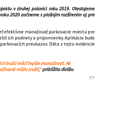
jektu v druhej polovici roku 2019. Otestujeme
roku 2020 začneme s plošným rozšírením aj pre
ieť efektívne manažovať parkovacie miesta pre
šiť ich podnety a pripomienky. Aplikácia bude
parkovacích preukazov. Dáta z tejto evidencie
 ich budú môcť lepšie manažovať. Ak
yužívané môžu zrušiť,“
priblížila ďalšiu