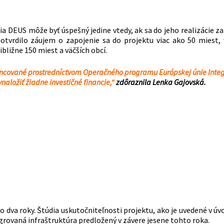
ia DEUS môže byť úspešný jedine vtedy, ak sa do jeho realizácie z
tvrdilo záujem o zapojenie sa do projektu viac ako 50 miest, v
bližne 150 miest a väčších obcí.
nancované prostredníctvom Operačného programu Európskej únie Inte
aložiť žiadne investičné financie,“
zdôraznila Lenka Gajovská.
dva roky. Štúdia uskutočniteľnosti projektu, ako je uvedené v úvo
rovaná infraštruktúra predložený v závere jesene tohto roka.