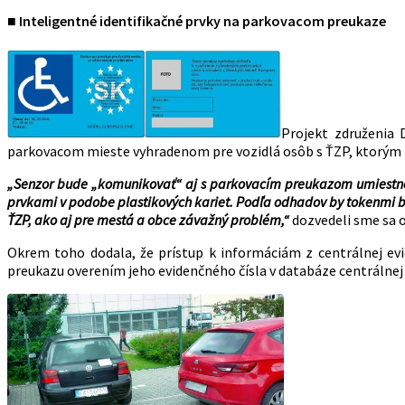
■ Inteligentné identifikačné prvky na parkovacom preukaze
Projekt združenia 
parkovacom mieste vyhradenom pre vozidlá osôb s ŤZP, ktorým bo
„Senzor bude „komunikovať“ aj s parkovacím preukazom umiestnený
prvkami v podobe plastikových kariet. Podľa odhadov by tokenmi bol
ŤZP, ako aj pre mestá a obce závažný problém,“
dozvedeli sme sa o
Okrem toho dodala, že prístup k informáciám z centrálnej ev
preukazu overením jeho evidenčného čísla v databáze centrálnej e