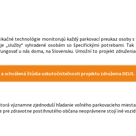
unikačné technológie monitorujú každý parkovací preukaz osoby 
užije „služby“ vyhradené osobám so špecifickými potrebami. Ta
 fungovať u nás doma, na Slovensku. Umožní to projekt združeni
 a schválená štúdia uskutočniteľnosti projektu združenia DEUS.
, ktorá významne zjednoduší hľadanie voľného parkovacieho miesta
te pre zdravotne postihnutého občana neoprávnene stojí iné vozid