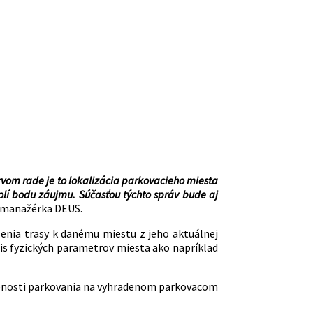
prvom rade je to lokalizácia parkovacieho miesta
olí bodu záujmu. Súčasťou týchto správ bude aj
á manažérka DEUS.
azenia trasy k danému miestu z jeho aktuálnej
pis fyzických parametrov miesta ako napríklad
nenosti parkovania na vyhradenom parkovacom