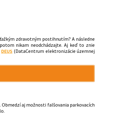
s ťažkým zdravotným postihnutím? A následne
k potom nikam neodchádzajte. Aj keď to znie
a
DEUS
(DataCentrum elektronizácie územnej
. Obmedzí aj možnosti falšovania parkovacích
lo.