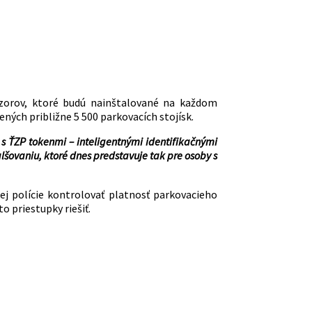
nzorov, ktoré budú nainštalované na každom
ých približne 5 500 parkovacích stojísk.
 ŤZP tokenmi – inteligentnými identifikačnými
lšovaniu, ktoré dnes predstavuje tak pre osoby s
j polície kontrolovať platnosť parkovacieho
o priestupky riešiť.