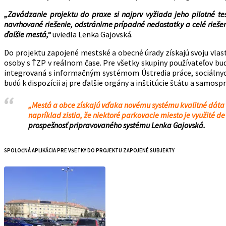
„Zavádzanie projektu do praxe si najprv vyžiada jeho pilotné te
navrhované riešenie, odstránime prípadné nedostatky a celé rieš
ďalšie mestá,“
uviedla Lenka Gajovská.
Do projektu zapojené mestské a obecné úrady získajú svoju vlas
osoby s ŤZP v reálnom čase. Pre všetky skupiny používateľov bud
integrovaná s informačným systémom Ústredia práce, sociálnych 
budú k dispozícii aj pre ďalšie orgány a inštitúcie štátu a samospr
„Mestá a obce získajú vďaka novému systému kvalitné dáta 
napríklad zistia, že niektoré parkovacie miesto je využité d
prospešnosť pripravovaného systému Lenka Gajovská.
SPOLOČNÁ APLIKÁCIA PRE VŠETKY DO PROJEKTU ZAPOJENÉ SUBJEKTY