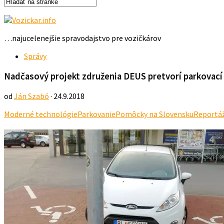
…najucelenejšie spravodajstvo pre vozičkárov
Správy
Nadčasový projekt združenia DEUS pretvorí parkovací
od
Ján Szabó
· 24.9.2018
Moderné technológie
Parkovanie
Pomôcky na Slovensku
Reportá