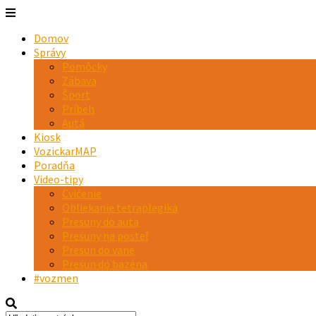
Domov
Správy
Pomôcky
Zábava
Šport
Príbeh
Autá
Kiosk
VozickarMAP
Poradňa
Video-tipy
Cvičenie
Obliekanie tetraplegika
Presuny do auta
Presuny na posteľ
Presun do vane
Presun do bazéna
#vozmen