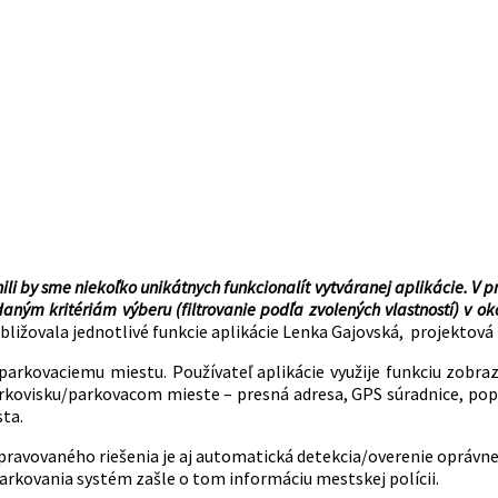
ili by sme niekoľko unikátnych funkcionalít vytváranej aplikácie. V 
ným kritériám výberu (filtrovanie podľa zvolených vlastností) v ok
bližovala jednotlivé funkcie aplikácie Lenka Gajovská, projektov
k parkovaciemu miestu. Používateľ aplikácie využije funkciu zobr
 parkovisku/parkovacom mieste – presná adresa, GPS súradnice, po
sta.
ravovaného riešenia je aj automatická detekcia/overenie opráv
rkovania systém zašle o tom informáciu mestskej polícii.