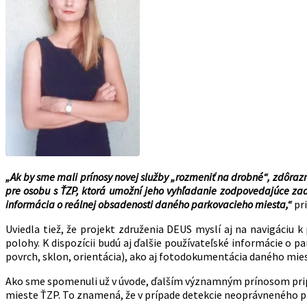
„Ak by sme mali prínosy novej služby „rozmeniť na drobné“, zdôrazn
pre osobu s ŤZP, ktorá umožní jeho vyhľadanie zodpovedajúce zada
informácia o reálnej obsadenosti daného parkovacieho miesta,“
pri
Uviedla tiež, že projekt združenia DEUS myslí aj na navigáciu 
polohy. K dispozícii budú aj ďalšie používateľské informácie o
povrch, sklon, orientácia), ako aj fotodokumentácia daného mie
Ako sme spomenuli už v úvode, ďalším významným prínosom prip
mieste ŤZP. To znamená, že v prípade detekcie neoprávneného pa