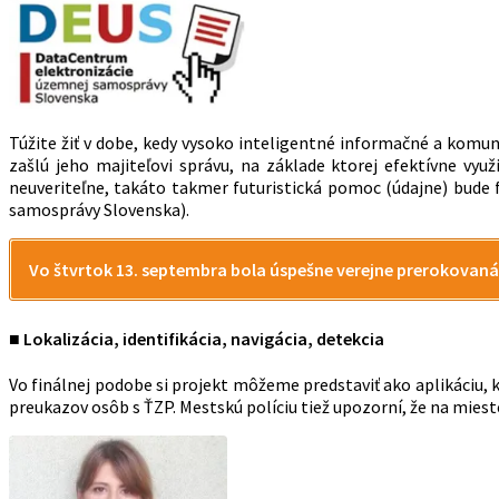
Túžite žiť v dobe, kedy vysoko inteligentné informačné a kom
zašlú jeho majiteľovi správu, na základe ktorej efektívne vy
neuveriteľne, takáto takmer futuristická pomoc (údajne) bude
samosprávy Slovenska).
Vo štvrtok 13. septembra bola úspešne verejne prerokovaná
■ Lokalizácia, identifikácia, navigácia, detekcia
Vo finálnej podobe si projekt môžeme predstaviť ako aplikáciu
preukazov osôb s ŤZP. Mestskú políciu tiež upozorní, že na mies