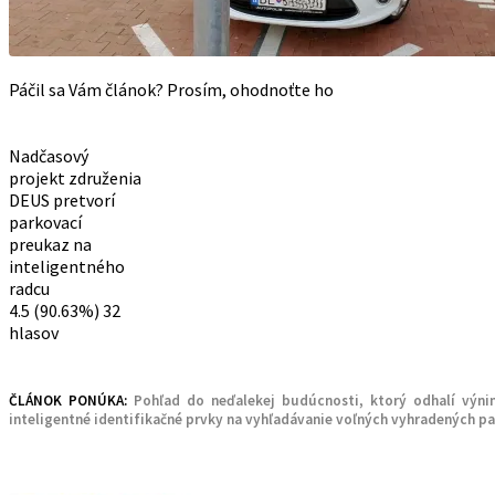
Páčil sa Vám článok? Prosím, ohodnoťte ho
Nadčasový
projekt združenia
DEUS pretvorí
parkovací
preukaz na
inteligentného
radcu
4.5
(90.63%)
32
hlasov
ČLÁNOK PONÚKA:
Pohľad do neďalekej budúcnosti, ktorý odhalí výni
inteligentné identifikačné prvky na vyhľadávanie voľných vyhradených p