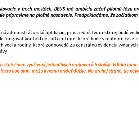
stovanie v troch mestách. DEUS má ambíciu začať pilotnú fázu pro
enie pripravíme na plošné nasadenie. Predpokladáme, že začiatkom 
tnú administrátorskú aplikáciu, prostredníctvom ktorej budú ved
e fungovať kontaktné call centrum, ktoré bude v reálnom čase rie
vecí a rodiny, ktoré zodpovedá za centrálnu evidenciu vydaných 
ávy.
o skutočnom využívaní jednotlivých parkovacích stojísk. Vďaka tomu
e facto non-stop, môžu k nemu pridať ďalšie. Na druhej strane, tie nev