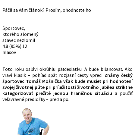
Páčil sa Vám článok? Prosím, ohodnoťte ho
Športovec,
ktorého zlomený
stavec nezlomil
4.8
(95%)
12
hlasov
Toto roku oslávi okrúhlu päťdesiatku. A bude bilancovať. Ako
vraví klasik – pohľad späť rozjasní cesty vpred.
Známy český
športovec Tomáš Mošnička však bude musieť pri hodnotení
svojej životnej púte pri príležitosti životného jubilea striktne
kategorizovať prežité jednou hraničnou situáciu
a použiť
veľavravné predložky – pred a po.