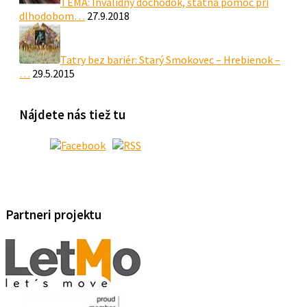
TÉMA: Invalidný dôchodok, štátna pomoc pri
dlhodobom…
27.9.2018
Tatry bez bariér: Starý Smokovec – Hrebienok –
…
29.5.2015
Nájdete nás tiež tu
Partneri projektu