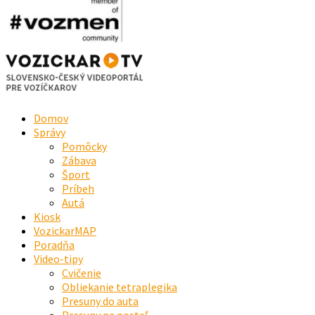
Domov
Správy
Pomôcky
Zábava
Šport
Príbeh
Autá
Kiosk
VozickarMAP
Poradňa
Video-tipy
Cvičenie
Obliekanie tetraplegika
Presuny do auta
Presuny na posteľ