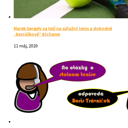
Marek Gergely sa teší na súťažný tenis a slobodné
„bezrúškové“ dýchanie
11 máj, 2020