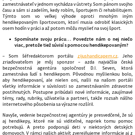
zamestnávateľ v jednom vychádza v ústrety. Som pánom svojho
času a sám si zadelím, kedy robím, športujem či rehabilitujem.
Týmto som vo veľkej výhode oproti mnohým iným
hendikepovaným športovcom, ktorí musia odrobiť klasických
osem hodín v práci a až potom môžu myslieť na svoj šport.
Spomínate svoju prácu… Povedzte nám o nej niečo
viac, pretože tiež súvisí s pomocou hendikepovaným?
– Som šéfredaktorom portálu
zijushandicapem.cz
. Jeho
zriaďovateľom je môj sponzor – azda najväčšia česká
bezpečnostná agentúra spoločnosť D.I. Seven, ktorá
zamestnáva ľudí s hendikepom. Pôvodnou myšlienkou bolo,
aby hendikepovaní, ale nielen oni, našli na našom portáli
všetky informácie v súvislosti so zamestnávaním zdravotne
postihnutých. Postupne pribúdali nové informácie, zaujímavé
témy, rady, rubriky, užívatelia a partneri, takže rozsah nášho
internetového pôsobenia sa výrazne rozšíril.
Navyše, vedenie bezpečnostnej agentúry je presvedčené, že sú
aj hendikepy, ktoré nie sú viditeľné, napriek tomu pomoc
potrebujú. A preto podporujú deti v niektorých detských
domovoch. V rámci našich aktivít zverejňujeme informácie aj z