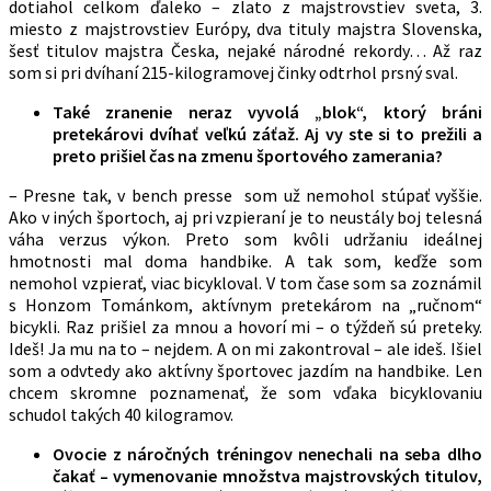
dotiahol celkom ďaleko – zlato z majstrovstiev sveta, 3.
miesto z majstrovstiev Európy, dva tituly majstra Slovenska,
šesť titulov majstra Česka, nejaké národné rekordy… Až raz
som si pri dvíhaní 215-kilogramovej činky odtrhol prsný sval.
Také zranenie neraz vyvolá „blok“, ktorý bráni
pretekárovi dvíhať veľkú záťaž. Aj vy ste si to prežili a
preto prišiel čas na zmenu športového zamerania?
– Presne tak, v bench presse som už nemohol stúpať vyššie.
Ako v iných športoch, aj pri vzpieraní je to neustály boj telesná
váha verzus výkon. Preto som kvôli udržaniu ideálnej
hmotnosti mal doma handbike. A tak som, keďže som
nemohol vzpierať, viac bicykloval. V tom čase som sa zoznámil
s Honzom Tománkom, aktívnym pretekárom na „ručnom“
bicykli. Raz prišiel za mnou a hovorí mi – o týždeň sú preteky.
Ideš! Ja mu na to – nejdem. A on mi zakontroval – ale ideš. Išiel
som a odvtedy ako aktívny športovec jazdím na handbike. Len
chcem skromne poznamenať, že som vďaka bicyklovaniu
schudol takých 40 kilogramov.
Ovocie z náročných tréningov nenechali na seba dlho
čakať – vymenovanie množstva majstrovských titulov,