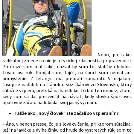
– Nooo, po takej
radikálnej zmene to nie je o fyzickej zdatnosti a pripravenosti.
Po úraze som mal také, nazval by som to, slabšie obdobie.
Trvalo asi rok. Popíjal som, fajčil, na šport som nemal ani
pomyslenie. Z letargie ma prebrali kamaráti. V nejakom
časopise naďabili na článok o vozičkárovi zo Slovenska, ktorý
súťažne vzpiera, preteká na handbike. To bol ten impulz, zlom,
kedy som sa dal presvedčiť na návrat, kedy slovko športovec
opätovne začalo nadobúdať svoj jasný význam.
Takže ako „nový človek“ ste začali so vzpieraním?
– Áno, v bench presse, čo je silové cvičenie, pri ktorom súťažiaci
leží na lavičke a dvíha činku od hrude do vystretých rúk, som to