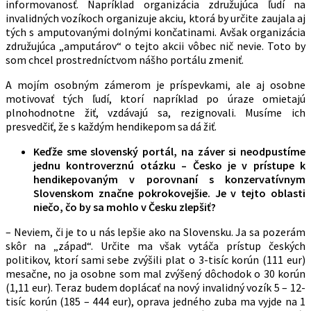
informovanosť. Napríklad organizácia združujúca ľudí na
invalidných vozíkoch organizuje akciu, ktorá by určite zaujala aj
tých s amputovanými dolnými končatinami. Avšak organizácia
združujúca „amputárov“ o tejto akcii vôbec nič nevie. Toto by
som chcel prostredníctvom nášho portálu zmeniť.
A mojím osobným zámerom je príspevkami, ale aj osobne
motivovať tých ľudí, ktorí napríklad po úraze omietajú
plnohodnotne žiť, vzdávajú sa, rezignovali. Musíme ich
presvedčiť, že s každým hendikepom sa dá žiť.
Keďže sme slovenský portál, na záver si neodpustíme
jednu kontroverznú otázku – Česko je v prístupe k
hendikepovaným v porovnaní s konzervatívnym
Slovenskom značne pokrokovejšie. Je v tejto oblasti
niečo, čo by sa mohlo v Česku zlepšiť?
– Neviem, či je to u nás lepšie ako na Slovensku. Ja sa pozerám
skôr na „západ“. Určite ma však vytáča prístup českých
politikov, ktorí sami sebe zvýšili plat o 3-tisíc korún (111 eur)
mesačne, no ja osobne som mal zvýšený dôchodok o 30 korún
(1,11 eur). Teraz budem doplácať na nový invalidný vozík 5 – 12-
tisíc korún (185 – 444 eur), oprava jedného zuba ma vyjde na 1