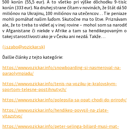
500 korún (55,5 eur). A to všetko pri výške dôchodku 9-tisíc
korún (333 eur). Na druhej strane čítam v novinách, že štát dá 50
miliónov na Ukrajinu, 100 miliónov na utečencov… Tie peniaze
mohli pomáhať našim ľuďom. Skutočne ma to štve. Priznávam
ale, že to treba to vidieť aj v inej rovine – mohol som sa narodiť
v Afganistane či niekde v Afrike a tam sa hendikepovaným o
takej starostlivosti ako je v Česku ani nezdá. Takže…
(j.szabo@vozickar.sk)
Ďalšie články z tejto kategórie:
https://www.vozickar.info/snowboarding-si-nasmeroval-na-
paraolympiadu/
https://www.vozickar.info/tenis-na-voziku-je-kralovskym-
sportom-telesne-postihnutych/
https://www.vozickar.info/polepsila-sa-opat-chodi-do-prirody/
https://www.vozickar.info/hendikep-povysil-na-zlate-
vitazstvo/
https://www.vozickar.info/peter-selinga-biliard-musi-mat-