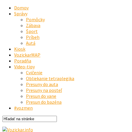
Domov
Správy
Pomôcky
Zábava
Šport
Príbeh
Autá
Kiosk
VozickarMAP
Poradňa
Video-tipy
Cvičenie
Obliekanie tetraplegika
Presuny do auta
Presuny na posteľ
Presun do vane
Presun do bazéna
#vozmen