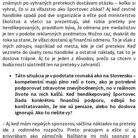
známych po vyhraných pretekoch dostávam otázku – koľko si
vyhral, čo si za víťazstvo ako športovec získal? Aj keď cestné
handbike spadá pod dve organizácie a ešte pod ministerstvo
školstva a všetci sa prezentujú, aké robia preteky pre
hendikepovaných, pravidlom býva, že odmena pre medailistov
je len v podobe reklamných predmetov. Možno raz, dvakrát do
roka sa stane, že víťazi dostanú aj finančnú odmenu. To je však z
iných zdrojov, napríklad od mesta, kde je cieľ pretekov. Keď
vezmete do úvahy cenu handbike a ostatné náklady, tak to je
doslova trápne. Aj to je jeden z dôvodov, prečo sa chcem v
budúcnosti sústrediť len na preteky v zahraničí.
Táto situácia je v podstate rovnaká ako na Slovensku –
kompetentní majú plno rečí o tom, ako je potrebné
podporovať zdravotne znevýhodnených, no v reálnom
živote na nich kašľú. Keď hendikepovaný športovec
žiada konkrétnu finančnú podporu, odbijú ho
konštatovaním, že nie sú peniaze, alebo ho doslova
ignorujú. Ako to riešite vy?
– Aj keď mám nejakých sponzorov, väčšina nákladov na preteky
ide z rodinného rozpočtu. Preto pracujem a ešte si aj
privyrábam ako zámočník. Našťastie mi môj sponzor a