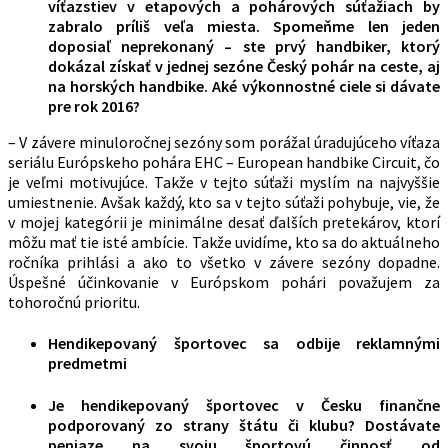
víťazstiev v etapových a pohárových súťažiach by
zabralo príliš veľa miesta. Spomeňme len jeden
doposiaľ neprekonaný – ste prvý handbiker, ktorý
dokázal získať v jednej sezóne Český pohár na ceste, aj
na horských handbike. Aké výkonnostné ciele si dávate
pre rok 2016?
– V závere minuloročnej sezóny som porážal úradujúceho víťaza
seriálu Európskeho pohára EHC – European handbike Circuit, čo
je veľmi motivujúce. Takže v tejto súťaži myslím na najvyššie
umiestnenie. Avšak každý, kto sa v tejto súťaži pohybuje, vie, že
v mojej kategórii je minimálne desať ďalších pretekárov, ktorí
môžu mať tie isté ambície. Takže uvidíme, kto sa do aktuálneho
ročníka prihlási a ako to všetko v závere sezóny dopadne.
Úspešné účinkovanie v Európskom pohári považujem za
tohoročnú prioritu.
Hendikepovaný športovec sa odbije reklamnými
predmetmi
Je hendikepovaný športovec v Česku finančne
podporovaný zo strany štátu či klubu? Dostávate
peniaze na svoju športovú činnosť od