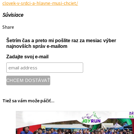
clovek-v-srdci-a-hlavne-musi-chciet/
Súvisiace
Share
Šetrím čas a preto mi pošlite raz za mesiac výber
najnovších správ e-mailom
Zadajte svoj e-mail
Tiež sa vám može páčiť...