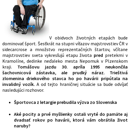
V obidvoch životných etapách bude
dominovať šport. Šesťkrát na stupni víťazov majstrovstiev ČR v
sidecarcrose a množstvo reprezentačných štartov, včítane
majstrovstiev sveta vykresľujú etapu života
pred
pretekmi v
Kramolíne, dedinke neďaleko mesta Nepomuk v Plzenskom
kraji.
Tomášovu jazdu 30. apríla 1995 neukončila
šachovnicová zástavka, ale prudký náraz. Trieštivá
zlomenina driekového stavca ho po havárii pripútala na
invalidný vozík.
A od tejto hraničnej situácie sa bude odvíjať
nasledujúci rozhovor.
Športovca z letargie prebudila výzva zo Slovenska
Aké pocity a prvé myšlienky ostali vryté do pamäte aj
dvadsať rokov po havárii, ktorá vám obrátila život
naruby?