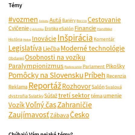
Témy
#vozmen
Cestovanie
Autá
Bariéry
Boccia
Anketa
Financie
Cvičenie
eSalón
Erotika
Handbike
Cyklistika
Inšpirácia
Inovácie
Komentár
História
Hokej
Legislatíva
Moderné technológie
Liečba
Osobnosti na vozíku
Obdarení
Paralympionizmus
Pikošky
Parlament
Parkovanie
Pomôcky na Slovensku
Príbeh
Recenzia
Reportáž
Rozhovor
Salón
Reklama
Svalová
tretí sektor
Súťaž
umenie
téma
dystrofia
Sviatky
Voľný čas
Zahraničie
Vozík
Zaujímavosť
Česko
Zábava
Chýbajú Vám nejaké témy?