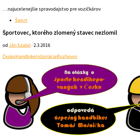
…najucelenejšie spravodajstvo pre vozičkárov
Šport
Športovec, ktorého zlomený stavec nezlomil
od
Ján Szabó
· 2.3.2016
Česko
Handbike
Inšpirácia
Rozhovor