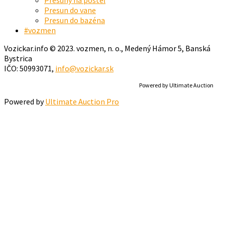
Presun do vane
Presun do bazéna
#vozmen
Vozickar.info © 2023. vozmen, n. o., Medený Hámor 5, Banská
Bystrica
IČO: 50993071,
info@vozickar.sk
Powered by Ultimate Auction
Powered by
Ultimate Auction Pro