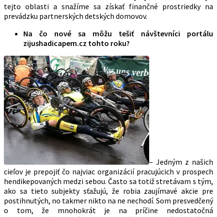
tejto oblasti a snažíme sa získať finančné prostriedky na
prevádzku partnerských detských domovov.
Na čo nové sa môžu tešiť návštevníci portálu
zijushadicapem.cz tohto roku?
– Jedným z našich
cieľov je prepojiť čo najviac organizácií pracujúcich v prospech
hendikepovaných medzi sebou. Často sa totiž stretávam s tým,
ako sa tieto subjekty sťažujú, že robia zaujímavé akcie pre
postihnutých, no takmer nikto na ne nechodí. Som presvedčený
o tom, že mnohokrát je na príčine nedostatočná