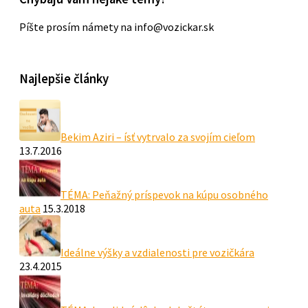
Píšte prosím námety na info@vozickar.sk
Najlepšie články
Bekim Aziri – ísť vytrvalo za svojím cieľom
13.7.2016
TÉMA: Peňažný príspevok na kúpu osobného
auta
15.3.2018
Ideálne výšky a vzdialenosti pre vozičkára
23.4.2015