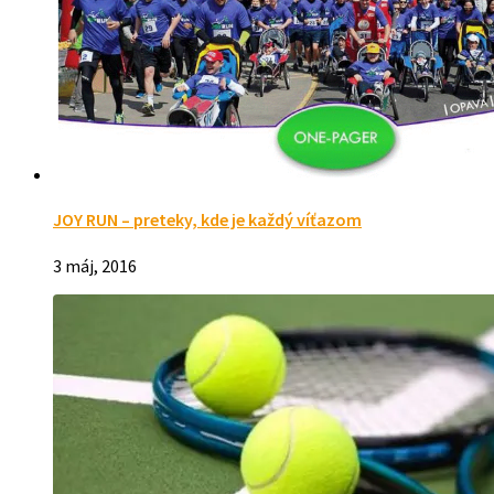
JOY RUN – preteky, kde je každý víťazom
3 máj, 2016