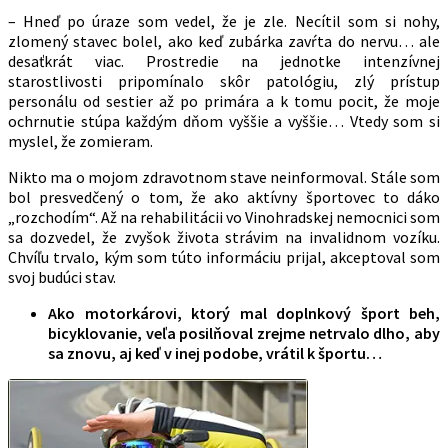
– Hneď po úraze som vedel, že je zle. Necítil som si nohy,
zlomený stavec bolel, ako keď zubárka zavŕta do nervu… ale
desaťkrát viac. Prostredie na jednotke intenzívnej
starostlivosti pripomínalo skôr patológiu, zlý prístup
personálu od sestier až po primára a k tomu pocit, že moje
ochrnutie stúpa každým dňom vyššie a vyššie… Vtedy som si
myslel, že zomieram.
Nikto ma o mojom zdravotnom stave neinformoval. Stále som
bol presvedčený o tom, že ako aktívny športovec to dáko
„rozchodím“. Až na rehabilitácii vo Vinohradskej nemocnici som
sa dozvedel, že zvyšok života strávim na invalidnom vozíku.
Chvíľu trvalo, kým som túto informáciu prijal, akceptoval som
svoj budúci stav.
Ako motorkárovi, ktorý mal doplnkový šport beh,
bicyklovanie, veľa posilňoval zrejme netrvalo dlho, aby
sa znovu, aj keď v inej podobe, vrátil k športu…