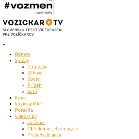
Domov
Správy
Pomôcky
Zábava
Šport
Príbeh
Autá
Kiosk
VozickarMAP
Poradňa
Video-tipy
Cvičenie
Obliekanie tetraplegika
Presuny do auta