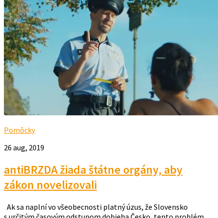
Pomôcky
26 aug, 2019
antiBRZDA žiada štátne orgány, aby
zákon novelizovali
Ak sa naplní vo všeobecnosti platný úzus, že Slovensko
s určitým časovým odstupom dobieha Česko, tento problém