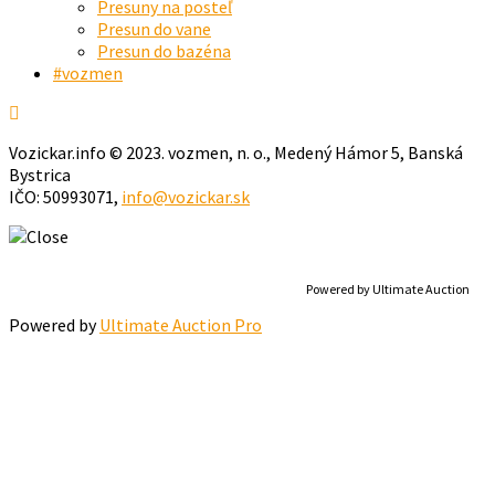
Presuny na posteľ
Presun do vane
Presun do bazéna
#vozmen
Vozickar.info © 2023. vozmen, n. o., Medený Hámor 5, Banská
Bystrica
IČO: 50993071,
info@vozickar.sk
Powered by Ultimate Auction
Powered by
Ultimate Auction Pro