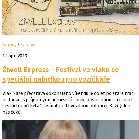
Správy
/
Zábava
14 apr, 2019
Žiwell Express – Festival ve vlaku se
speciální nabídkou pro vozíčkáře
Vlak Naše představa dokonalého víkendu je dojet po staré trati
na louku, s příjemnými lidmi si dát pivo, poslechnout si o jejich
cestách a při kytaře usínat pod hvězdnou oblohou. Každý den
nás čeká...