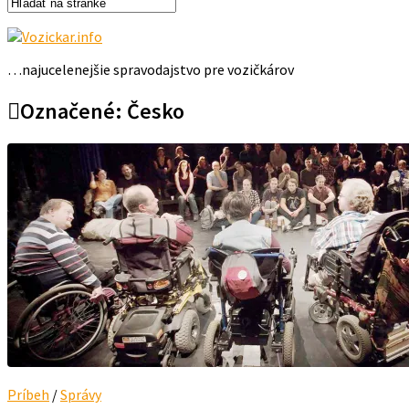
…najucelenejšie spravodajstvo pre vozičkárov
Označené:
Česko
Príbeh
/
Správy