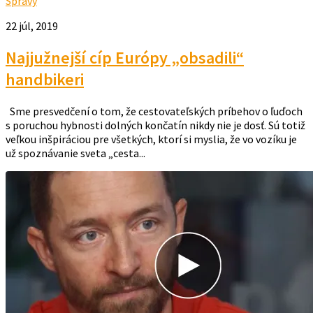
Správy
22 júl, 2019
Najjužnejší cíp Európy „obsadili“
handbikeri
Sme presvedčení o tom, že cestovateľských príbehov o ľuďoch
s poruchou hybnosti dolných končatín nikdy nie je dosť. Sú totiž
veľkou inšpiráciou pre všetkých, ktorí si myslia, že vo vozíku je
už spoznávanie sveta „cesta...