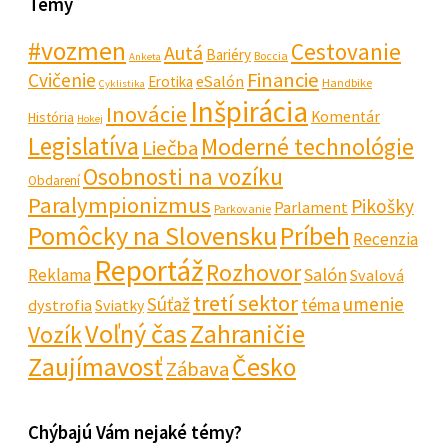
Témy
#vozmen
Cestovanie
Autá
Bariéry
Boccia
Anketa
Financie
Cvičenie
eSalón
Erotika
Handbike
Cyklistika
Inšpirácia
Inovácie
Komentár
História
Hokej
Legislatíva
Moderné technológie
Liečba
Osobnosti na vozíku
Obdarení
Paralympionizmus
Pikošky
Parlament
Parkovanie
Pomôcky na Slovensku
Príbeh
Recenzia
Reportáž
Rozhovor
Salón
Reklama
Svalová
tretí sektor
Súťaž
umenie
téma
dystrofia
Sviatky
Voľný čas
Zahraničie
Vozík
Zaujímavosť
Česko
Zábava
Chýbajú Vám nejaké témy?