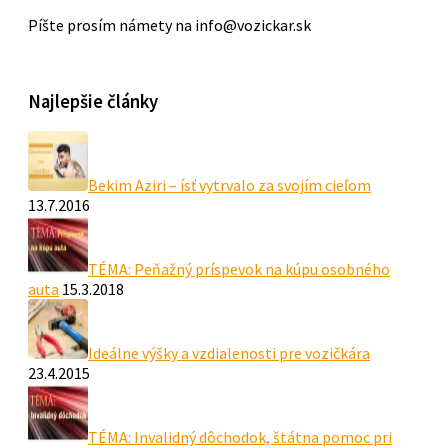
Píšte prosím námety na info@vozickar.sk
Najlepšie články
Bekim Aziri – ísť vytrvalo za svojím cieľom
13.7.2016
TÉMA: Peňažný príspevok na kúpu osobného
auta
15.3.2018
Ideálne výšky a vzdialenosti pre vozičkára
23.4.2015
TÉMA: Invalidný dôchodok, štátna pomoc pri