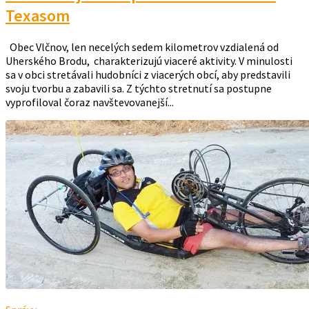
Texasom
Obec Vlčnov, len necelých sedem kilometrov vzdialená od
Uherského Brodu, charakterizujú viaceré aktivity. V minulosti
sa v obci stretávali hudobníci z viacerých obcí, aby predstavili
svoju tvorbu a zabavili sa. Z týchto stretnutí sa postupne
vyprofiloval čoraz navštevovanejší...