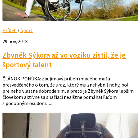
Príbeh
/
Šport
29 nov, 2018
Zbyněk Sýkora až vo vozíku zistil, že je
športový talent
ČLÁNOK PONÚKA: Zaujímavý príbeh mladého muža
presvedčeného o tom, že úraz, ktorý mu znehybnil nohy, bol
pre neho vlastne dobrodením, a preto je Zbyněk Sýkora lepším
človekom aktívne sa snažiaci nezištne pomáhať ľuďom
s podobným osudom. ...