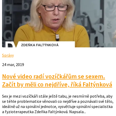
Správy
24 mar, 2019
Nové video radí vozíčkářům se sexem.
Začít by měli co nejdříve, říká Faltýnková
Sex je mezi vozíčkáři stále ještě tabu, je nesmírně potřeba, aby
se téhle problematice věnovali co nejdříve a poznávali své tělo,
ideálně už na spinální jednotce, vysvětluje spinální specialistka
a fyzioterapeutka Zdeňka Faltýnková. Napsala...