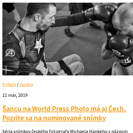
Príbeh
/
Správy
11 mar, 2019
Šancu na World Press Photo má aj Čech.
Pozrite sa na nominované snímky
Séria snímkov českého fotografa Michaela Hankeho s názvom