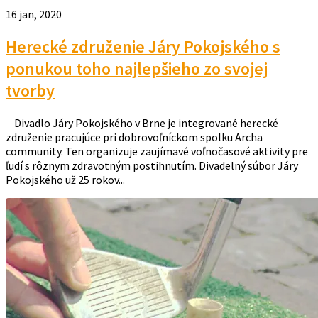
16 jan, 2020
Herecké združenie Járy Pokojského s
ponukou toho najlepšieho zo svojej
tvorby
Divadlo Járy Pokojského v Brne je integrované herecké
združenie pracujúce pri dobrovoľníckom spolku Archa
community. Ten organizuje zaujímavé voľnočasové aktivity pre
ľudí s rôznym zdravotným postihnutím. Divadelný súbor Járy
Pokojského už 25 rokov...