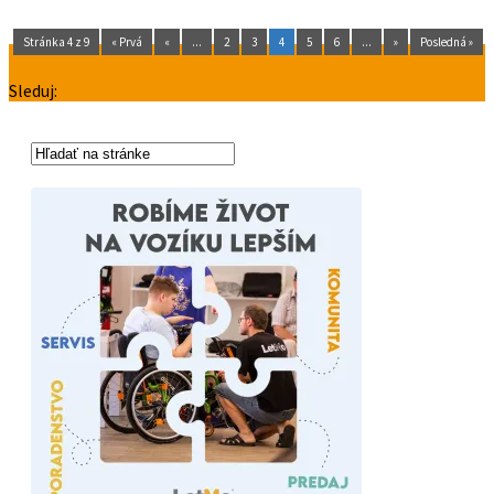
Stránka 4 z 9
« Prvá
«
...
2
3
4
5
6
...
»
Posledná »
Sleduj: