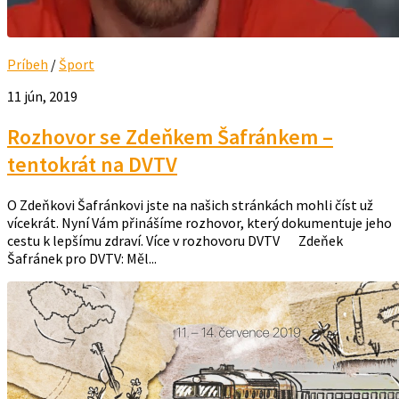
Príbeh
/
Šport
11 jún, 2019
Rozhovor se Zdeňkem Šafránkem –
tentokrát na DVTV
O Zdeňkovi Šafránkovi jste na našich stránkách mohli číst už
vícekrát. Nyní Vám přinášíme rozhovor, který dokumentuje jeho
cestu k lepšímu zdraví. Více v rozhovoru DVTV Zdeňek
Šafránek pro DVTV: Měl...