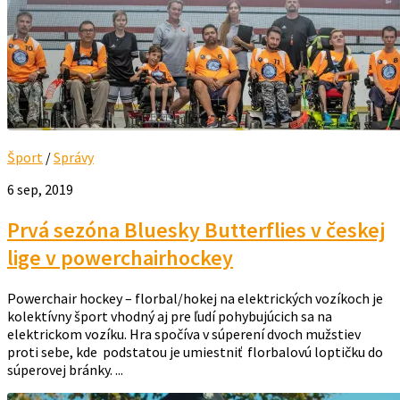
Šport
/
Správy
6 sep, 2019
Prvá sezóna Bluesky Butterflies v českej
lige v powerchairhockey
Powerchair hockey – florbal/hokej na elektrických vozíkoch je
kolektívny šport vhodný aj pre ľudí pohybujúcich sa na
elektrickom vozíku. Hra spočíva v súperení dvoch mužstiev
proti sebe, kde podstatou je umiestniť florbalovú loptičku do
súperovej bránky. ...