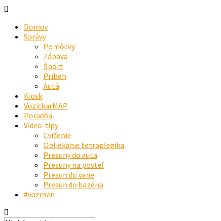
Domov
Správy
Pomôcky
Zábava
Šport
Príbeh
Autá
Kiosk
VozickarMAP
Poradňa
Video-tipy
Cvičenie
Obliekanie tetraplegika
Presuny do auta
Presuny na posteľ
Presun do vane
Presun do bazéna
#vozmen