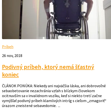
Príbeh
26 nov, 2018
Podivný príbeh, ktorý nemá šťastný
koniec
ČLÁNOK PONÚKA: Niekedy ani najväčšia láska, ani dobrovoľné
sebaobetovanie nezachránia vzťah s blízkym človekom
ocitnuvším sa v invalidnom vozíku, keď si niekto tretí začne
vymýšľať podivný príbeh klamlivých intríg s cieľom „zmagoriť“
úrazom zneistené sebavedomie. ...