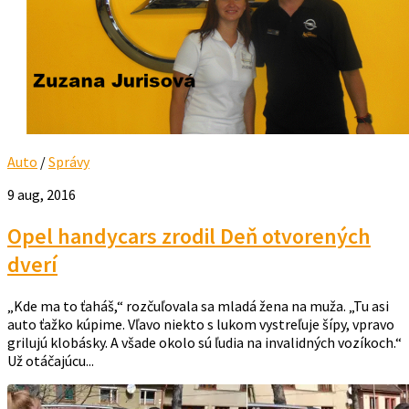
Auto
/
Správy
9 aug, 2016
Opel handycars zrodil Deň otvorených
dverí
„Kde ma to ťaháš,“ rozčuľovala sa mladá žena na muža. „Tu asi
auto ťažko kúpime. Vľavo niekto s lukom vystreľuje šípy, vpravo
grilujú klobásky. A všade okolo sú ľudia na invalidných vozíkoch.“
Už otáčajúcu...