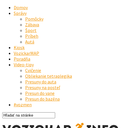
Domov
Správy
Pomôcky
Zábava
Šport
Príbeh
Autá
Kiosk
VozickarMAP
Poradňa
Video-tipy
Cvičenie
Obliekanie tetraplegika
Presuny do auta
Presuny na posteľ
Presun do vane
Presun do bazéna
#vozmen