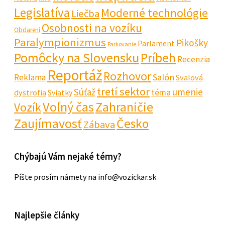
Legislatíva
Moderné technológie
Liečba
Osobnosti na vozíku
Obdarení
Paralympionizmus
Pikošky
Parlament
Parkovanie
Pomôcky na Slovensku
Príbeh
Recenzia
Reportáž
Rozhovor
Salón
Reklama
Svalová
tretí sektor
Súťaž
umenie
téma
dystrofia
Sviatky
Voľný čas
Zahraničie
Vozík
Zaujímavosť
Česko
Zábava
Chýbajú Vám nejaké témy?
Píšte prosím námety na info@vozickar.sk
Najlepšie články