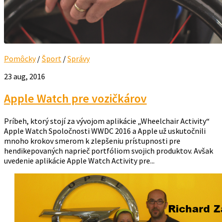
Pomôcky
/
Šport
/
Správy
23 aug, 2016
Apple Watch pre vozičkárov
Príbeh, ktorý stojí za vývojom aplikácie „Wheelchair Activity“
Apple Watch Spoločnosti WWDC 2016 a Apple už uskutočnili
mnoho krokov smerom k zlepšeniu prístupnosti pre
hendikepovaných naprieč portfóliom svojich produktov. Avšak
uvedenie aplikácie Apple Watch Activity pre...