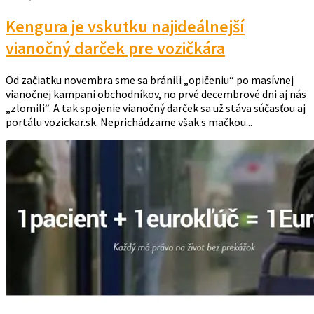
Kengura je vskutku najideálnejší
vianočný darček pre vozičkára
Od začiatku novembra sme sa bránili „opičeniu“ po masívnej
vianočnej kampani obchodníkov, no prvé decembrové dni aj nás
„zlomili“. A tak spojenie vianočný darček sa už stáva súčasťou aj
portálu vozickar.sk. Neprichádzame však s mačkou...