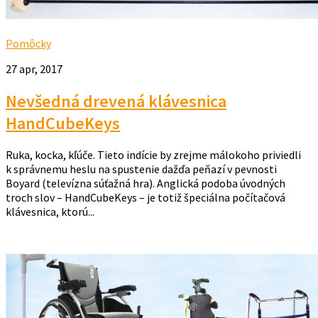
Pomôcky
27 apr, 2017
Nevšedná drevená klávesnica
HandCubeKeys
Ruka, kocka, kľúče. Tieto indície by zrejme málokoho priviedli
k správnemu heslu na spustenie dažďa peňazí v pevnosti
Boyard (televízna súťažná hra). Anglická podoba úvodných
troch slov – HandCubeKeys – je totiž špeciálna počítačová
klávesnica, ktorú...