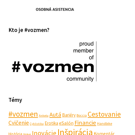
Kto je #vozmen?
Témy
#vozmen
Cestovanie
Autá
Bariéry
Boccia
Anketa
Financie
Cvičenie
eSalón
Erotika
Handbike
Cyklistika
Inšpirácia
Inovácie
Komentár
História
Hokej