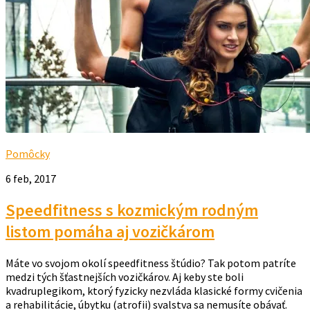
Pomôcky
6 feb, 2017
Speedfitness s kozmickým rodným
listom pomáha aj vozičkárom
Máte vo svojom okolí speedfitness štúdio? Tak potom patríte
medzi tých šťastnejších vozičkárov. Aj keby ste boli
kvadruplegikom, ktorý fyzicky nezvláda klasické formy cvičenia
a rehabilitácie, úbytku (atrofii) svalstva sa nemusíte obávať.