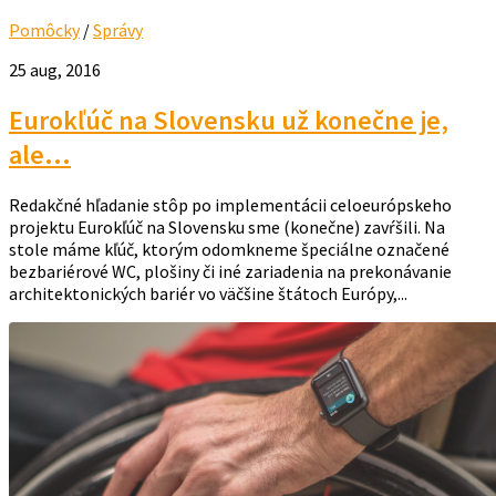
Pomôcky
/
Správy
25 aug, 2016
Eurokľúč na Slovensku už konečne je,
ale…
Redakčné hľadanie stôp po implementácii celoeurópskeho
projektu Eurokľúč na Slovensku sme (konečne) zavŕšili. Na
stole máme kľúč, ktorým odomkneme špeciálne označené
bezbariérové WC, plošiny či iné zariadenia na prekonávanie
architektonických bariér vo väčšine štátoch Európy,...