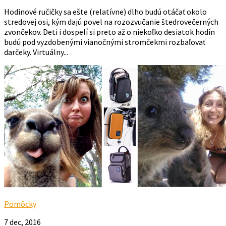
Hodinové ručičky sa ešte (relatívne) dlho budú otáčať okolo
stredovej osi, kým dajú povel na rozozvučanie štedrovečerných
zvončekov. Deti i dospelí si preto až o niekoľko desiatok hodín
budú pod vyzdobenými vianočnými stromčekmi rozbaľovať
darčeky. Virtuálny...
Pomôcky
7 dec, 2016