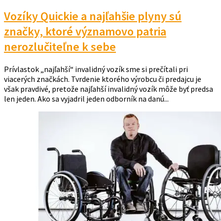
Vozíky Quickie a najľahšie plyny sú
značky, ktoré významovo patria
nerozlučiteľne k sebe
Prívlastok „najľahší“ invalidný vozík sme si prečítali pri
viacerých značkách. Tvrdenie ktorého výrobcu či predajcu je
však pravdivé, pretože najľahší invalidný vozík môže byť predsa
len jeden. Ako sa vyjadril jeden odborník na danú...