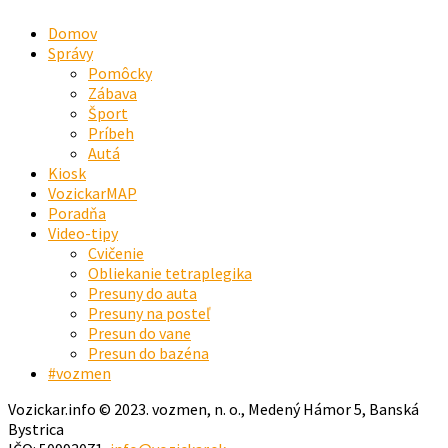
Domov
Správy
Pomôcky
Zábava
Šport
Príbeh
Autá
Kiosk
VozickarMAP
Poradňa
Video-tipy
Cvičenie
Obliekanie tetraplegika
Presuny do auta
Presuny na posteľ
Presun do vane
Presun do bazéna
#vozmen
Vozickar.info © 2023. vozmen, n. o., Medený Hámor 5, Banská
Bystrica