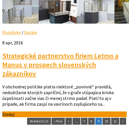
Pomôcky
/
Správy
8 apr, 2016
Strategické partnerstvo firiem Letmo a
Manus v prospech slovenských
zákazníkov
V obchodnej politike platia niektoré „povinné“ pravidlá,
nedodržanie ktorých zapríčiní, že v grafe stúpajúca krivka
úspešnosti začne viac či menej strmo padať. Platí to aj v
prípade, ak firma zaspí na vavrínoch zvyšujúceho sa...
Sleduj:
Stránka 9 z 11
« Prvá
«
...
7
8
9
10
11
»