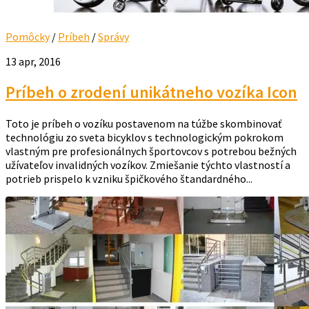
Pomôcky
/
Príbeh
/
Správy
13 apr, 2016
Príbeh o zrodení unikátneho vozíka Icon
Toto je príbeh o vozíku postavenom na túžbe skombinovať
technológiu zo sveta bicyklov s technologickým pokrokom
vlastným pre profesionálnych športovcov s potrebou bežných
užívateľov invalidných vozíkov. Zmiešanie týchto vlastností a
potrieb prispelo k vzniku špičkového štandardného...