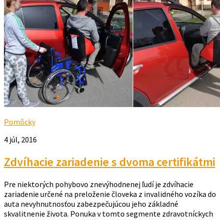
Pomôcky
4 júl, 2016
Zdvíhacie zariadenie s dvoma certifikátmi
Pre niektorých pohybovo znevýhodnenej ľudí je zdvíhacie
zariadenie určené na preloženie človeka z invalidného vozíka do
auta nevyhnutnosťou zabezpečujúcou jeho základné
skvalitnenie života. Ponuka v tomto segmente zdravotníckych