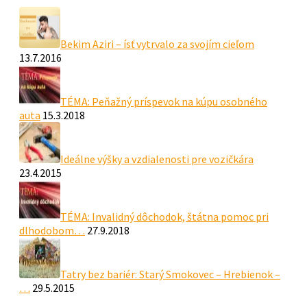
Bekim Aziri – ísť vytrvalo za svojím cieľom
13.7.2016
TÉMA: Peňažný príspevok na kúpu osobného
auta
15.3.2018
Ideálne výšky a vzdialenosti pre vozičkára
23.4.2015
TÉMA: Invalidný dôchodok, štátna pomoc pri
dlhodobom…
27.9.2018
Tatry bez bariér: Starý Smokovec – Hrebienok –
…
29.5.2015