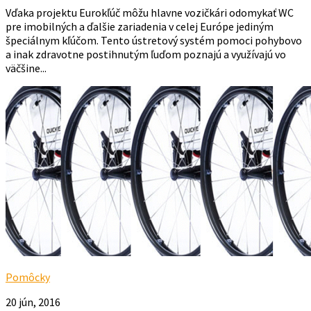
Vďaka projektu Eurokľúč môžu hlavne vozičkári odomykať WC
pre imobilných a ďalšie zariadenia v celej Európe jediným
špeciálnym kľúčom. Tento ústretový systém pomoci pohybovo
a inak zdravotne postihnutým ľuďom poznajú a využívajú vo
väčšine...
Pomôcky
20 jún, 2016