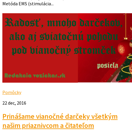
Metóda EMS (stimulácia...
Pomôcky
22 dec, 2016
Prinášame vianočné darčeky všetkým
našim priaznivcom a čitateľom