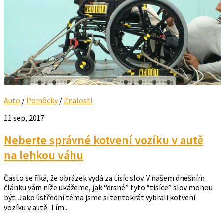
Auto
/
Pomôcky
/
Znalosti
11 sep, 2017
Neberte správné kotvení vozíku v autě
na lehkou váhu
Často se říká, že obrázek vydá za tisíc slov. V našem dnešním
článku vám níže ukážeme, jak “drsné” tyto “tisíce” slov mohou
být. Jako ústřední téma jsme si tentokrát vybrali kotvení
vozíku v autě. Tím...