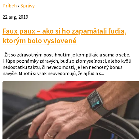
Príbeh
/
Správy
22 aug, 2019
Faux paux – ako si ho zapamätali ľudia,
ktorým bolo vyslovené
Žiť so zdravotným postihnutím je komplikácia sama o sebe.
Hlúpe poznámky zdravých, buď zo zlomyseľnosti, alebo kvôli
nedostatku taktu, či nevedomosti, je len nechcený bonus
navyše. Mnohí si však neuvedomujú, že aj ľudia s...