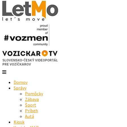
Domov
Správy
Pomôcky
Zábava
Šport
Príbeh
Autá
Kiosk