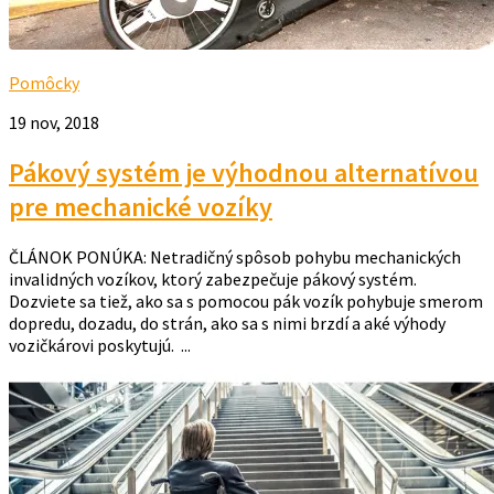
Pomôcky
19 nov, 2018
Pákový systém je výhodnou alternatívou
pre mechanické vozíky
ČLÁNOK PONÚKA: Netradičný spôsob pohybu mechanických
invalidných vozíkov, ktorý zabezpečuje pákový systém.
Dozviete sa tiež, ako sa s pomocou pák vozík pohybuje smerom
dopredu, dozadu, do strán, ako sa s nimi brzdí a aké výhody
vozičkárovi poskytujú. ...