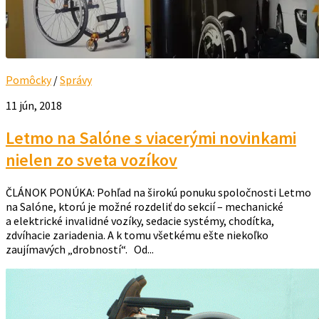
Pomôcky
/
Správy
11 jún, 2018
Letmo na Salóne s viacerými novinkami
nielen zo sveta vozíkov
ČLÁNOK PONÚKA: Pohľad na širokú ponuku spoločnosti Letmo
na Salóne, ktorú je možné rozdeliť do sekcií – mechanické
a elektrické invalidné vozíky, sedacie systémy, chodítka,
zdvíhacie zariadenia. A k tomu všetkému ešte niekoľko
zaujímavých „drobností“. Od...