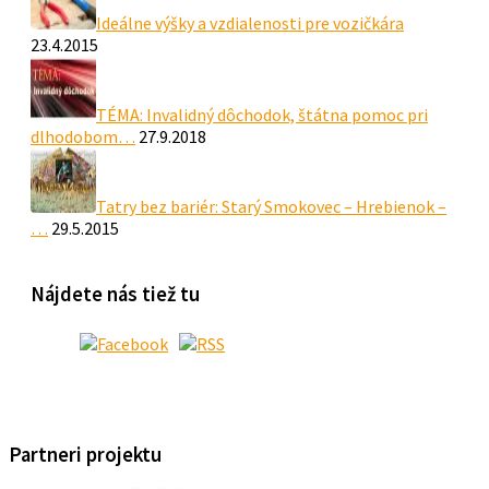
Ideálne výšky a vzdialenosti pre vozičkára
23.4.2015
TÉMA: Invalidný dôchodok, štátna pomoc pri
dlhodobom…
27.9.2018
Tatry bez bariér: Starý Smokovec – Hrebienok –
…
29.5.2015
Nájdete nás tiež tu
Partneri projektu