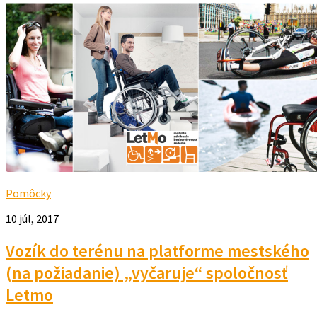
Pomôcky
10 júl, 2017
Vozík do terénu na platforme mestského
(na požiadanie) „vyčaruje“ spoločnosť
Letmo