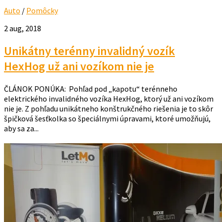
Auto
/
Pomôcky
2 aug, 2018
Unikátny terénny invalidný vozík
HexHog už ani vozíkom nie je
ČLÁNOK PONÚKA: Pohľad pod „kapotu“ terénneho
elektrického invalidného vozíka HexHog, ktorý už ani vozíkom
nie je. Z pohľadu unikátneho konštrukčného riešenia je to skôr
špičková šesťkolka so špeciálnymi úpravami, ktoré umožňujú,
aby sa za...