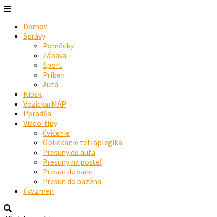
Domov
Správy
Pomôcky
Zábava
Šport
Príbeh
Autá
Kiosk
VozickarMAP
Poradňa
Video-tipy
Cvičenie
Obliekanie tetraplegika
Presuny do auta
Presuny na posteľ
Presun do vane
Presun do bazéna
#vozmen