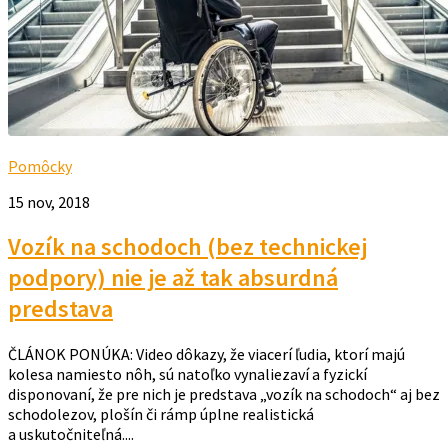
Pomôcky
15 nov, 2018
Vozík na schodoch (bez technickej
podpory) nie je až tak absurdná
predstava
ČLÁNOK PONÚKA: Video dôkazy, že viacerí ľudia, ktorí majú
kolesa namiesto nôh, sú natoľko vynaliezaví a fyzickí
disponovaní, že pre nich je predstava „vozík na schodoch“ aj bez
schodolezov, plošín či rámp úplne realistická
a uskutočniteľná....