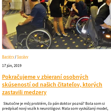
Bariéry
/
Správy
17 jún, 2019
Pokračujeme v zbieraní osobných
skúseností od našich čitateľov, ktorých
zastavili medzery
Skutočne je môj problém, čo pán doktor pozná? Bola som si
predpísať nový vozík k neurológovi. Mala som vyskúšaný model,