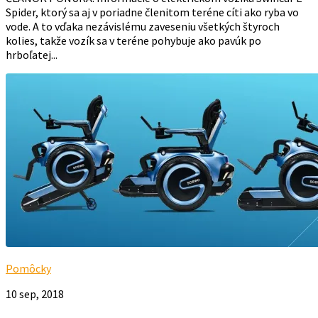
Spider, ktorý sa aj v poriadne členitom teréne cíti ako ryba vo
vode. A to vďaka nezávislému zaveseniu všetkých štyroch
kolies, takže vozík sa v teréne pohybuje ako pavúk po
hrboľatej...
Pomôcky
10 sep, 2018