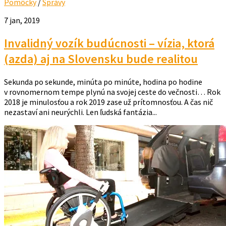
Pomôcky
/
Správy
7 jan, 2019
Invalidný vozík budúcnosti – vízia, ktorá
(azda) aj na Slovensku bude realitou
Sekunda po sekunde, minúta po minúte, hodina po hodine
v rovnomernom tempe plynú na svojej ceste do večnosti… Rok
2018 je minulosťou a rok 2019 zase už prítomnosťou. A čas nič
nezastaví ani neurýchli. Len ľudská fantázia...