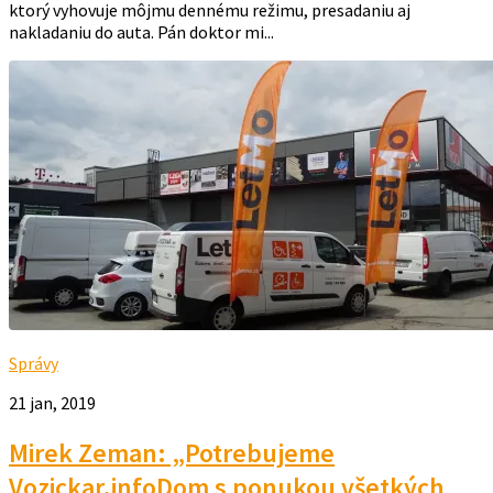
ktorý vyhovuje môjmu dennému režimu, presadaniu aj
nakladaniu do auta. Pán doktor mi...
Správy
21 jan, 2019
Mirek Zeman: „Potrebujeme
Vozickar.infoDom s ponukou všetkých