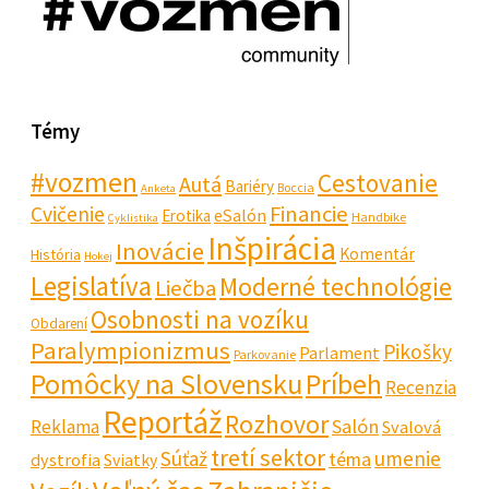
Témy
#vozmen
Cestovanie
Autá
Bariéry
Boccia
Anketa
Financie
Cvičenie
eSalón
Erotika
Handbike
Cyklistika
Inšpirácia
Inovácie
Komentár
História
Hokej
Legislatíva
Moderné technológie
Liečba
Osobnosti na vozíku
Obdarení
Paralympionizmus
Pikošky
Parlament
Parkovanie
Pomôcky na Slovensku
Príbeh
Recenzia
Reportáž
Rozhovor
Salón
Reklama
Svalová
tretí sektor
Súťaž
umenie
téma
dystrofia
Sviatky