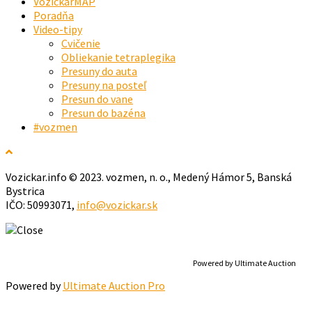
VozickarMAP
Poradňa
Video-tipy
Cvičenie
Obliekanie tetraplegika
Presuny do auta
Presuny na posteľ
Presun do vane
Presun do bazéna
#vozmen
Vozickar.info © 2023. vozmen, n. o., Medený Hámor 5, Banská
Bystrica
IČO: 50993071,
info@vozickar.sk
Powered by Ultimate Auction
Powered by
Ultimate Auction Pro