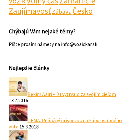
Voľný čas
Zahraničie
Vozík
Zaujímavosť
Česko
Zábava
Chýbajú Vám nejaké témy?
Píšte prosím námety na info@vozickar.sk
Najlepšie články
Bekim Aziri – ísť vytrvalo za svojím cieľom
13.7.2016
TÉMA: Peňažný príspevok na kúpu osobného
auta
15.3.2018