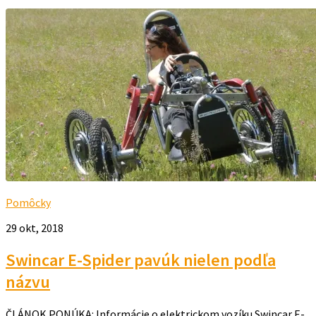
Pomôcky
29 okt, 2018
Swincar E-Spider pavúk nielen podľa
názvu
ČLÁNOK PONÚKA: Informácie o elektrickom vozíku Swincar E-