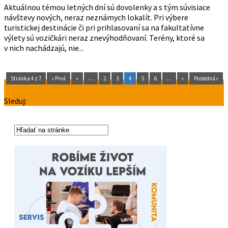
Aktuálnou témou letných dní sú dovolenky a s tým súvisiace
návštevy nových, neraz neznámych lokalít. Pri výbere
turistickej destinácie či pri prihlasovaní sa na fakultatívne
výlety sú vozičkári neraz znevýhodňovaní. Terény, ktoré sa
v nich nachádzajú, nie...
Stránka 4 z 7
« Prvá
«
...
2
3
4
5
6
...
»
Posledná »
Sleduj: