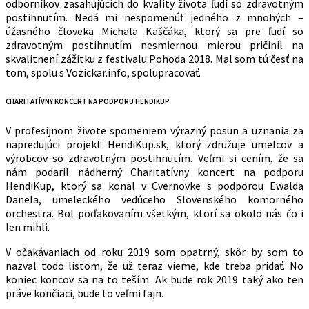
odborníkov zasahujúcich do kvality života ľudí so zdravotným
postihnutím. Nedá mi nespomenúť jedného z mnohých –
úžasného človeka Michala Kaščáka, ktorý sa pre ľudí so
zdravotným postihnutím nesmiernou mierou pričinil na
skvalitnení zážitku z festivalu Pohoda 2018. Mal som tú česť na
tom, spolu s Vozickar.info, spolupracovať.
CHARITATÍVNY KONCERT NA PODPORU HENDIKUP
V profesijnom živote spomeniem výrazný posun a uznania za
napredujúci projekt HendiKup.sk, ktorý združuje umelcov a
výrobcov so zdravotným postihnutím. Veľmi si cením, že sa
nám podaril nádherný Charitatívny koncert na podporu
HendiKup, ktorý sa konal v Cvernovke s podporou Ewalda
Danela, umeleckého vedúceho Slovenského komorného
orchestra. Bol poďakovaním všetkým, ktorí sa okolo nás čo i
len mihli.
V očakávaniach od roku 2019 som opatrný, skôr by som to
nazval todo listom, že už teraz vieme, kde treba pridať. No
koniec koncov sa na to teším. Ak bude rok 2019 taký ako ten
práve končiaci, bude to veľmi fajn.