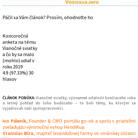
Páčil sa Vám článok? Prosím, ohodnoťte ho
Koncoročná
anketa na tému
Vianočné sviatky
a čo by sa malo
(mohlo) udiať v
roku 2019
4.9
(97.33%)
30
hlasov
ČLÁNOK PONÚKA:
Vianočné sviatky, významné udalosti končiaceho roka
a letmý pohľad do toho budúceho – to boli témy, ku ktorým sa
vyjadrovali naši spolupracovníci.
Ivo Páleník,
Founder & CMO portálu go-ok a spolu s priateľmi
zveľaďujúci výnimočný eshop HendiKup.
Stanislav Bíza,
majiteľ levanduľovej farmy vo vinárskej oblasti