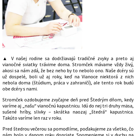
▲ V našej rodine sa dodržiavajú tradičné zvyky a preto aj
vianočné sviatky trávime doma. Stromček mávame vždy živý,
akosi sa nám zdá, že bez neho by to nebolo ono. Naše dcéry sú
už dospelé, boli už aj roky, keď na Vianoce niektorá z nich
nebola doma (štúdium, práca v zahraničí), ale tento rok budú
obe dcéry s nami.
Stromček ozdobujeme zvyčajne deň pred Štedrým dňom, kedy
varíme aj „našu“ vianočnú kapustnicu. Idú do nej tri druhy mäsa,
sušené hríby, slivky – skrátka naozaj „štedrá“ kapustnica.
Takúto varíme len raz v roku.
Pred štedrou večerou sa pomodlíme, poďakujeme za všetko, čo
nám bolo v danom roku dopriate. Spomenieme si v duchu na