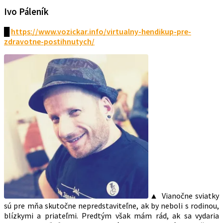
Ivo Páleník
█
https://www.vozickar.info/virtualny-hendikup-pre-
zdravotne-postihnutych/
▲ Vianočne sviatky
sú pre mňa skutočne nepredstaviteľne, ak by neboli s rodinou,
blízkymi a priateľmi. Predtým však mám rád, ak sa vydaria