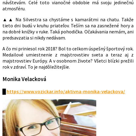
návštevám. Celé toto vianočné obdobie má svoju jedinečnú
atmosféru.
▲▲ Na Silvestra sa chystáme s kamarátmi na chatu. Takže
tieto dni budú v kruhu priateľov. Teším sa na zasnežené hory a
na dobré knižky v ruke. Taká pohodička. Očakávania nemám, ani
predsavzatia si nikdy nedávam.
A čo mi priniesol rok 2018? Bol to celkom úspešný športový rok.
Medailové umiestnenie z majstrovstiev sveta a teraz aj z
majstrovstiev Európy. A v osobnom živote? Všetci blízki prežili
rok v zdraví. To je najdôležitejšie.
Monika Velacková
█
https://www.vozickar.info/aktivna-monika-velackova/