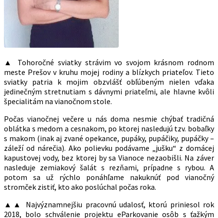
▲ Tohoročné sviatky strávim vo svojom krásnom rodnom
meste Prešov v kruhu mojej rodiny a blízkych priateľov. Tieto
sviatky patria k mojim obzvlášť obľúbeným nielen vďaka
jedinečným stretnutiam s dávnymi priateľmi, ale hlavne kvôli
špecialitám na vianočnom stole.
Počas vianočnej večere u nás doma nesmie chýbať tradičná
oblátka s medom a cesnakom, po ktorej nasledujú tzv. bobaľky
s makom (inak aj zvané opekance, pupáky, pupáčiky, pupáčky –
záleží od nárečia). Ako polievku podávame „jušku“ z domácej
kapustovej vody, bez ktorej by sa Vianoce nezaobišli. Na záver
nasleduje zemiakový šalát s rezňami, prípadne s rybou. A
potom sa už rýchlo ponáhľame nakuknúť pod vianočný
stromček zistiť, kto ako poslúchal počas roka.
▲▲ Najvýznamnejšiu pracovnú udalosť, ktorú priniesol rok
2018, bolo schválenie projektu eParkovanie osôb s ťažkým