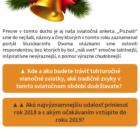
Presne v tomto duchu je aj naša sviatočná anketa. „Pozvali“
sme do nej ľudí, názory a činy ktorých v tomto roku zaznamenal
portál Vozickar.info. Dvoma otázkami sme oslovili
respondentov, bez ktorých by bol „náš svet“ emočne labilnejší,
inšpiratívne nevýraznejší, o pomoc výrazne chudobnejší.
▲ Kde a ako budete tráviť tohtoročné
vianočné sviatky, aké tradičné zvyky v
tomto sviatočnom období dodržiavate?
▲▲ Akú najvýznamnejšiu udalosť priniesol
rok 2018 a s akým očakávaním vstúpite do
roku 2019?