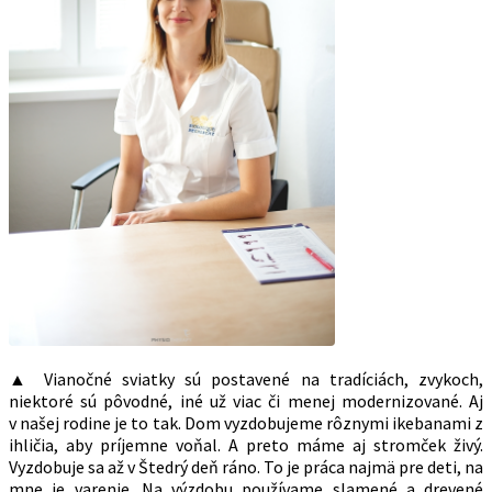
▲ Vianočné sviatky sú postavené na tradíciách, zvykoch,
niektoré sú pôvodné, iné už viac či menej modernizované. Aj
v našej rodine je to tak. Dom vyzdobujeme rôznymi ikebanami z
ihličia, aby príjemne voňal. A preto máme aj stromček živý.
Vyzdobuje sa až v Štedrý deň ráno. To je práca najmä pre deti, na
mne je varenie. Na výzdobu používame slamené a drevené