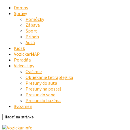
Domov
Správy
Pomôcky
Zábava
Šport
Príbeh
Autá
Kiosk
VozickarMAP
Poradňa
Video-tipy
Cvičenie
Obliekanie tetraplegika
Presuny do auta
Presuny na posteľ
Presun do vane
Presun do bazéna
#vozmen