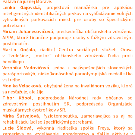
Pálava na južnej Morave.
Lenka Gajovská,
projektová manažérka pre aplikáciu
inteligentných identifikačných prvkov na vyhľadávanie voľných
vyhradených parkovacích miest pre osoby so špecifickými
potrebami.
Miriam Juhanesovičová,
predsedníčka občianskeho združenia
APPA, ktoré finančne podporuje osoby s ťažkým zdravotným
postihnutím.
Martin Gočala,
riaditeľ Centra sociálnych služieb Orava
v Tvrdošíne., „motor“ občianskeho združenia Ľudia proti
hendikepu.
Veronika Vadovičová,
jedna z najúspešnejších slovenských
parašportovkýň, niekoľkonásobná paraolympijská medailistka
v streľbe.
Monika Velacková,
obyčajná žena na invalidnom vozíku, ktorá
sa nesťažuje, ale žije.
Tibor Köböl,
podpredseda Národnej rady občanov so
zdravotným postihnutím SR, podpredseda Organizácie
muskulárnych dystrofikov v SR.
Mirka Šutvajová,
fyzioterapeutka, zameriavajúca sa aj na
rehabilitáciu ľudí so špecifickými potrebami.
Lucie Šídová,
výkonná riaditeľka spolku Freya, ktorý sa
zameriava na vzdelávanie, poradenstvo a ďalšie aktivity v