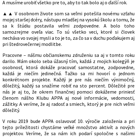
A musíme urobiť všetko pre to, aby to tak bolo aj o ďalší rok.
▲▲ V osobnom živote som sa veľmi potešila novému vzťahu
mojej staršej dcéry, nástupu mladšej na vysokú školu a tomu, že
sa k štúdiu postavila veľmi zodpovedne. A bolo toho
samozrejme oveľa viac. To sú všetko veci, ktoré si človek
necháva vo svojej mysli a to je to, za čo sa v duchu poďakujem aj
pri štedrovečernej modlitbe.
Pracovne – nášmu občianskemu združeniu sa aj v tomto roku
darilo. Mám okolo seba úžasný tím, každá z mojich kolegýň je
osobnosť, ktorá dokáže pracovať samostatne, zodpovedne,
každá je niečím jedinečná. Ťažko sa mi hovorí o jednom
konkrétnom projekte. Každý je pre nás niečím výnimočný,
dôležitý, každý sa snažíme robiť na sto percent. Dôležité pre
nás je aj to, že okrem finančnej pomoci dokážeme priniesť
členom nášho Klubu APPA aj nové informácie, vedomosti,
zážitky. A veríme, že aj radosť a smiech, ktorý je pre nich veľmi
dôležitý.
V roku 2019 bude APPA oslavovať 10. výročie založenia a pri
tejto príležitosti chystáme veľké množstvo aktivít a nových
projektov. Veríme, že sa nám ich podarí spoločne s našimi