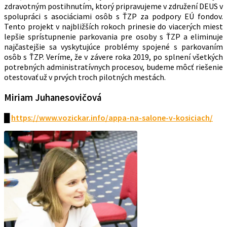
zdravotným postihnutím, ktorý pripravujeme v združení DEUS v
spolupráci s asociáciami osôb s ŤZP za podpory EÚ fondov.
Tento projekt v najbližších rokoch prinesie do viacerých miest
lepšie sprístupnenie parkovania pre osoby s ŤZP a eliminuje
najčastejšie sa vyskytujúce problémy spojené s parkovaním
osôb s ŤZP. Veríme, že v závere roka 2019, po splnení všetkých
potrebných administratívnych procesov, budeme môcť riešenie
otestovať už v prvých troch pilotných mestách.
Miriam Juhanesovičová
█
https://www.vozickar.info/appa-na-salone-v-kosiciach/