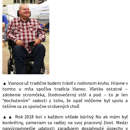
▲ Vianoce už tradične budem tráviť v rodinnom kruhu. Hlavne v
tomto u mňa spočíva tradícia Vianoc. Všetko ostatné –
zdobenie stromčeka, štedrovečerný stôl a pod. – to je len
“dochutením” radosti z toho, že opäť môžeme byť spolu a
tešíme sa zo spoločne strávených chvíľ.
▲▲ Rok 2018 bol v každom ohľade búrlivý. No ak mám byť
konkrétny, zameriam sa radšej na svoj pracovný život. Medzi
najvýznamnejšie udalosti zaraďujem dosiahnuté úspechy v