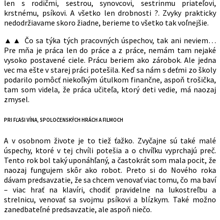
len s rodičmi, sestrou, synovcovi, sestrinmu priateľovi,
krstnému, psíkovi. A všetko len drobnosti ?. Zvyky prakticky
nedodržiavame skoro žiadne, berieme to všetko tak voľnejšie.
▲▲ Čo sa týka tých pracovných úspechov, tak ani neviem…
Pre mňa je práca len do práce a z práce, nemám tam nejaké
vysoko postavené ciele. Prácu beriem ako zárobok. Ale jedna
vec ma ešte v starej práci potešila. Keď sa nám s deťmi zo školy
podarilo pomôcť niekoľkým útulkom finančne, aspoň trošička,
tam som videla, že práca učiteľa, ktorý deti vedie, má naozaj
zmysel.
PRI FĽAŠI VÍNA, SPOLOČENSKÝCH HRÁCH A FILMOCH
A v osobnom živote je to tiež ťažko. Zvyčajne sú také malé
úspechy, ktoré v tej chvíli potešia a o chvíľku vyprchajú preč.
Tento rok bol taký uponáhľaný, a častokrát som mala pocit, že
naozaj fungujem skôr ako robot. Preto si do Nového roka
dávam predsavzatie, že sa chcem venovať viac tomu, čo ma baví
– viac hrať na klavíri, chodiť pravidelne na lukostreľbu a
strelnicu, venovať sa svojmu psíkovi a blízkym. Také možno
zanedbateľné predsavzatie, ale aspoň niečo.