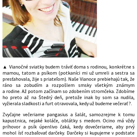
▲ Vianočné sviatky budem tráviť doma s rodinou, konkrétne s
mamou, tatom a psíkom (potkaníci mi už umreli a sestra sa
presťahovala, žije s priateľom). Naše Vianoce prebiehajú tak, že
ráno sa zobudím a rozpošlem smsky všetkým známym
a rodine. Až potom začínam so zdobením stromčeka. Zdobíme
ho preto až na Štedrý deň, pretože inak by som sa nudila,
vyžierala sladkosti a furt otravovala, kedy už budeme večerať ?.
Zvyčajne večeriame pangasius a šalát, samozrejme k tomu
kapustnica, nejaké koláče, oblátky s medom. Ocino má vždy
príhovor a psík úpenlivo čaká, kedy dovečeriame, aby prvý
mohol ísť rozbaľovať darčeky. Darčeky si kupujeme v podstate