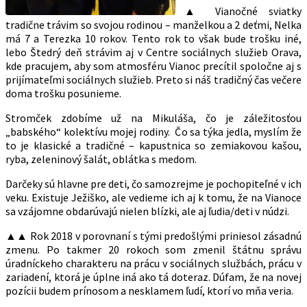
▲ Vianočné sviatky
tradične trávim so svojou rodinou – manželkou a 2 deťmi, Nelka
má 7 a Terezka 10 rokov. Tento rok to však bude trošku iné,
lebo Štedrý deň strávim aj v Centre sociálnych služieb Orava,
kde pracujem, aby som atmosféru Vianoc precítil spoločne aj s
prijímateľmi sociálnych služieb. Preto si náš tradičný čas večere
doma trošku posunieme.
Stromček zdobíme už na Mikuláša, čo je záležitosťou
„babského“ kolektívu mojej rodiny. Čo sa týka jedla, myslím že
to je klasické a tradičné – kapustnica so zemiakovou kašou,
ryba, zeleninový šalát, oblátka s medom.
Darčeky sú hlavne pre deti, čo samozrejme je pochopiteľné v ich
veku. Existuje Ježiško, ale vedieme ich aj k tomu, že na Vianoce
sa vzájomne obdarúvajú nielen blízki, ale aj ľudia/deti v núdzi.
▲▲ Rok 2018 v porovnaní s tými predošlými priniesol zásadnú
zmenu. Po takmer 20 rokoch som zmenil štátnu správu
úradníckeho charakteru na prácu v sociálnych službách, prácu v
zariadení, ktorá je úplne iná ako tá doteraz. Dúfam, že na novej
pozícii budem prínosom a nesklamem ľudí, ktorí vo mňa veria.