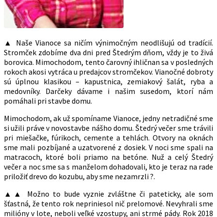
▲ Naše Vianoce sa ničím výnimočným neodlišujú od tradícií.
Stromček zdobíme dva dni pred Štedrým dňom, vždy je to živá
borovica. Mimochodom, tento čarovný ihličnan sa v posledných
rokoch akosi vytráca u predajcov stromčekov. Vianočné dobroty
sú úplnou klasikou – kapustnica, zemiakový šalát, ryba a
medovníky. Darčeky dávame i našim susedom, ktorí nám
pomáhali pri stavbe domu.
Mimochodom, ak už spomíname Vianoce, jedny netradičné sme
si užili práve v novostavbe nášho domu. Štedrý večer sme trávili
pri miešačke, fúrikoch, cemente a tehlách. Otvory na oknách
sme mali pozbíjané a uzatvorené z dosiek. V noci sme spali na
matracoch, ktoré boli priamo na betóne. Nuž a celý Štedrý
večer a noc sme sa s manželom dohadovali, kto je teraz na rade
priložiť drevo do kozubu, aby sme nezamrzli ?.
▲▲ Možno to bude vyznie zvláštne či pateticky, ale som
šťastná, že tento rok nepriniesol nič prelomové. Nevyhrali sme
milióny v lote, neboli veľké vzostupy, ani strmé pády. Rok 2018