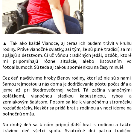
▲ Tak ako každé Vianoce, aj teraz ich budem tráviť v kruhu
rodiny. Práve vianočné sviatky, asi tým, že sú plné tradícií, sa mi
spájajú s detstvom. Či už vôňou tradičných jedál, ozdôb, ktoré
mi pripomínajú rôzne situácie, alebo listovaním vo
fotoalbumoch. Sú teda aj takou spomienkou na časy minulé.
Cez deň navštívime hroby členov rodiny, ktorí už nie sú s nami.
Samozrejmosťou u nás doma je dodržiavanie pôstu počas dňa a
jeme až pri štedrovečernej večeri. Tá začína vianočnými
oplátkami, vianočnou sladkou kapustnicou, rybou a
zemiakovým šalátom. Potom sa ide k vianočnému stromčeku
rozdať darčeky. Neskôr sa pridá brat s rodinou a v noci ideme na
polnočnú omšu.
Na druhý deň sa k nám pripojí ďalší brat s rodinou a takto
trávime deň všetci spolu. Sviatočné dni patria tradične