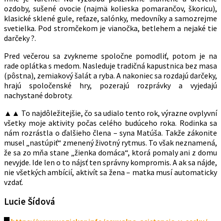
ozdoby, sušené ovocie (najmä kolieska pomarančov, škoricu),
klasické sklené gule, reťaze, salónky, medovníky a samozrejme
svetielka. Pod stromčekom je vianočka, betlehem a nejaké tie
darčeky ?.
Pred večerou sa zvykneme spoločne pomodliť, potom je na
rade oplátka s medom. Nasleduje tradičná kapustnica bez masa
(pôstna), zemiakový šalát a ryba. A nakoniec sa rozdajú darčeky,
hrajú spoločenské hry, pozerajú rozprávky a vyjedajú
nachystané dobroty.
▲▲ To najdôležitejšie, čo sa udialo tento rok, výrazne ovplyvní
všetky moje aktivity počas celého budúceho roka. Rodinka sa
nám rozrástla o ďalšieho člena – syna Matúša. Takže zákonite
musel „nastúpiť“ zmenený životný rytmus. To však neznamená,
že sa zo mňa stane „žienka domáca“, ktorá pomaly ani z domu
nevyjde. Ide len o to nájsť ten správny kompromis. A ak sa nájde,
nie všetkých ambícií, aktivít sa žena – matka musí automaticky
vzdať.
Lucie Šídová