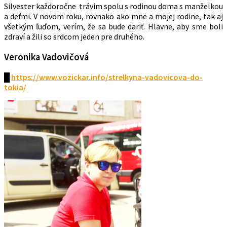
Silvester každoročne trávim spolu s rodinou doma s manželkou
a deťmi. V novom roku, rovnako ako mne a mojej rodine, tak aj
všetkým ľuďom, verím, že sa bude dariť. Hlavne, aby sme boli
zdraví a žili so srdcom jeden pre druhého.
Veronika Vadovičová
█
https://www.vozickar.info/strelkyna-vadovicova-do-
tokia/