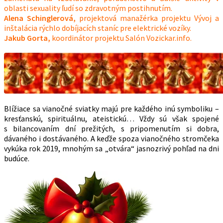
oblasti sexuality ľudí so zdravotným postihnutím.
Alena Schinglerová,
projektová manažérka projektu Vývoj a
inštalácia rýchlo dobíjacích staníc pre elektrické vozíky.
Jakub Gorta,
koordinátor projektu Salón Vozickar.info.
Blížiace sa vianočné sviatky majú pre každého inú symboliku –
kresťanskú, spirituálnu, ateistickú… Vždy sú však spojené
s bilancovaním dní prežitých, s pripomenutím si dobra,
dávaného i dostávaného. A keďže spoza vianočného stromčeka
vykúka rok 2019, mnohým sa „otvára“ jasnozrivý pohľad na dni
budúce.