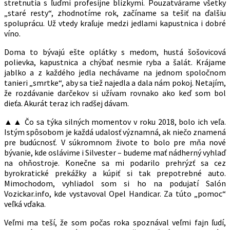
stretnutia s ľuďmi profesijne blízkymi. Pouzatvárame všetky
„staré resty“, zhodnotíme rok, začíname sa tešiť na ďalšiu
spoluprácu. Už vtedy kraľuje medzi jedlami kapustnica i dobré
víno.
Doma to bývajú ešte oplátky s medom, hustá šošovicová
polievka, kapustnica a chýbať nesmie ryba a šalát. Krájame
jablko a z každého jedla nechávame na jednom spoločnom
tanieri „smrtke“, aby sa tiež najedla a dala nám pokoj. Netajím,
že rozdávanie darčekov si užívam rovnako ako keď som bol
dieťa. Akurát teraz ich radšej dávam.
▲▲ Čo sa týka silných momentov v roku 2018, bolo ich veľa.
Istým spôsobom je každá udalosť významná, ak niečo znamená
pre budúcnosť. V súkromnom živote to bolo pre mňa nové
bývanie, kde oslávime i Silvester – budeme mať nádherný vyhlaď
na ohňostroje. Konečne sa mi podarilo prehrýzť sa cez
byrokratické prekážky a kúpiť si tak prepotrebné auto.
Mimochodom, vyhliadol som si ho na podujatí Salón
Vozickar.info, kde vystavoval Opel Handicar. Za túto „pomoc“
veľká vďaka.
Veľmi ma teší, že som počas roka spoznával veľmi fajn ľudí,