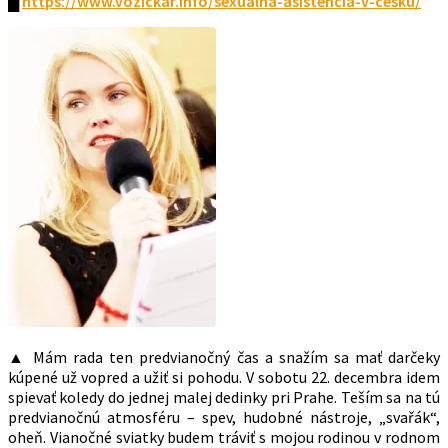
█
https://www.vozickar.info/sexualna-asistencia-v-cesku/
▲ Mám rada ten predvianočný čas a snažím sa mať darčeky
kúpené už vopred a užiť si pohodu. V sobotu 22. decembra idem
spievať koledy do jednej malej dedinky pri Prahe. Teším sa na tú
predvianočnú atmosféru – spev, hudobné nástroje, „svařák“,
oheň. Vianočné sviatky budem tráviť s mojou rodinou v rodnom