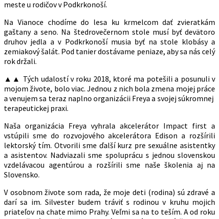
meste u rodičov v Podkrkonoší.
Na Vianoce chodíme do lesa ku krmelcom dať zvieratkám
gaštany a seno. Na štedrovečernom stole musí byť devätoro
druhov jedla a v Podkrkonoší musia byť na stole klobásy a
zemiakový šalát. Pod tanier dostávame peniaze, aby sa nás celý
rok držali.
▲▲ Tých udalostí v roku 2018, ktoré ma potešili a posunuli v
mojom živote, bolo viac. Jednou z nich bola zmena mojej práce
a venujem sa teraz naplno organizácii Freya a svojej súkromnej ​​
terapeutickej praxi.
Naša organizácia Freya vyhrala akcelerátor Impact first a
vstúpili sme do rozvojového akcelerátora Edison a rozšírili
lektorský tím. Otvorili sme ďalší kurz pre sexuálne asistentky
a asistentov. Nadviazali sme spoluprácu s jednou slovenskou
vzdelávacou agentúrou a rozšírili sme naše školenia aj na
Slovensko.
V osobnom živote som rada, že moje deti (rodina) sú zdravé a
darí sa im. Silvester budem tráviť s rodinou v kruhu mojich
priateľov na chate mimo Prahy. Veľmi sa na to teším. A od roku