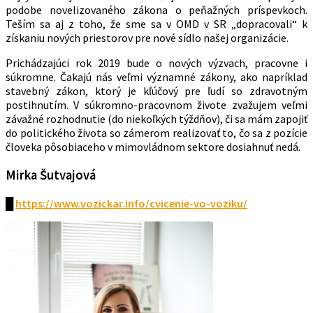
podobe novelizovaného zákona o peňažných príspevkoch.
Teším sa aj z toho, že sme sa v OMD v SR „dopracovali“ k
získaniu nových priestorov pre nové sídlo našej organizácie.
Prichádzajúci rok 2019 bude o nových výzvach, pracovne i
súkromne. Čakajú nás veľmi významné zákony, ako napríklad
stavebný zákon, ktorý je kľúčový pre ľudí so zdravotným
postihnutím. V súkromno-pracovnom živote zvažujem veľmi
závažné rozhodnutie (do niekoľkých týždňov), či sa mám zapojiť
do politického života so zámerom realizovať to, čo sa z pozície
človeka pôsobiaceho v mimovládnom sektore dosiahnuť nedá.
Mirka Šutvajová
█
https://www.vozickar.info/cvicenie-vo-voziku/