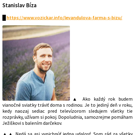
Stanislav Bíza
█
https://www.vozickar.info/levandulova-farma-s-bizu/
▲ Ako každý rok budem
vianočné sviatky tráviť doma s rodinou. Je to jediný deň v roku,
kedy naozaj sediac pred televízorom sledujem všetky tie
rozprávky, užívam si pokoj. Dopoludnia, samozrejme pomáham
Ježiškovi s balením darčekov.
▲▲ Nedá sa asi vypichnúť jedna udalosť. Som rád za všetky