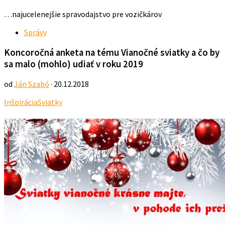
…najucelenejšie spravodajstvo pre vozičkárov
Správy
Koncoročná anketa na tému Vianočné sviatky a čo by
sa malo (mohlo) udiať v roku 2019
od
Ján Szabó
· 20.12.2018
Inšpirácia
Sviatky