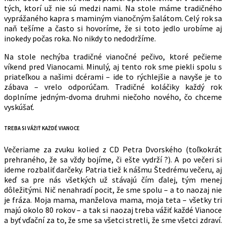
tých, ktorí už nie sú medzi nami. Na stole máme tradičného
vyprážaného kapra s maminým vianočným šalátom. Celý rok sa
naň tešíme a často si hovoríme, že si toto jedlo urobíme aj
inokedy počas roka. No nikdy to nedodržíme.
Na stole nechýba tradičné vianočné pečivo, ktoré pečieme
víkend pred Vianocami. Minulý, aj tento rok sme piekli spolu s
priateľkou a našimi dcérami – ide to rýchlejšie a navyše je to
zábava – vrelo odporúčam. Tradičné koláčiky každý rok
doplníme jedným-dvoma druhmi niečoho nového, čo chceme
vyskúšať.
TREBA SI VÁŽIŤ KAŽDÉ VIANOCE
Večeriame za zvuku kolied z CD Petra Dvorského (toľkokrát
prehraného, že sa vždy bojíme, či ešte vydrží ?). A po večeri si
ideme rozbaliť darčeky. Patria tiež k nášmu Štedrému večeru, aj
keď sa pre nás všetkých už stávajú čím ďalej, tým menej
dôležitými. Nič nenahradí pocit, že sme spolu – a to naozaj nie
je fráza. Moja mama, manželova mama, moja teta – všetky tri
majú okolo 80 rokov – a tak si naozaj treba vážiť každé Vianoce
a byť vďační za to, že sme sa všetci stretli, že sme všetci zdraví.