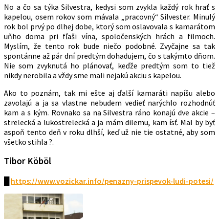
No a čo sa týka Silvestra, kedysi som zvykla každý rok hrať s
kapelou, osem rokov som mávala „pracovný“ Silvester. Minulý
rok bol prvý po dlhej dobe, ktorý som oslavovala s kamarátom
uňho doma pri fľaši vína, spoločenských hrách a filmoch.
Myslím, že tento rok bude niečo podobné. Zvyčajne sa tak
spontánne až pár dní predtým dohadujem, čo s takýmto dňom.
Nie som zvyknutá ho plánovať, keďže predtým som to tiež
nikdy nerobila a vždy sme mali nejakú akciu s kapelou.
Ako to poznám, tak mi ešte aj ďalší kamaráti napíšu alebo
zavolajú a ja sa vlastne nebudem vedieť narýchlo rozhodnúť
kam a s kým. Rovnako sa na Silvestra ráno konajú dve akcie –
strelecká a lukostrelecká a ja mám dilemu, kam ísť. Mal by byť
aspoň tento deň v roku dlhší, keď už nie tie ostatné, aby som
všetko stihla ?.
Tibor Köböl
█
https://www.vozickar.info/penazny-prispevok-ludi-potesi/