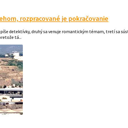
ehom, rozpracované je pokračovanie
še detektívky, druhý sa venuje romantickým témam, tretí sa súst
retože tá...