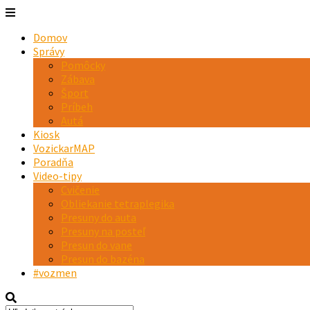
Domov
Správy
Pomôcky
Zábava
Šport
Príbeh
Autá
Kiosk
VozickarMAP
Poradňa
Video-tipy
Cvičenie
Obliekanie tetraplegika
Presuny do auta
Presuny na posteľ
Presun do vane
Presun do bazéna
#vozmen