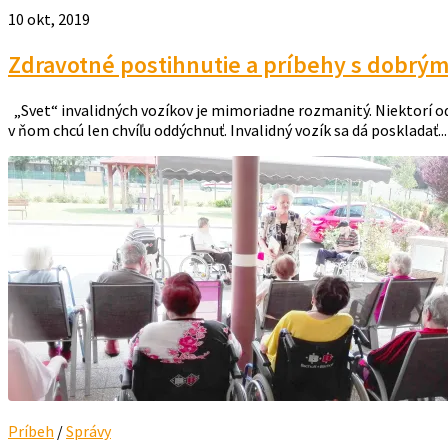
10 okt, 2019
Zdravotné postihnutie a príbehy s dobrým 
„Svet“ invalidných vozíkov je mimoriadne rozmanitý. Niektorí od
v ňom chcú len chvíľu oddýchnuť. Invalidný vozík sa dá poskladať...
Príbeh
/
Správy