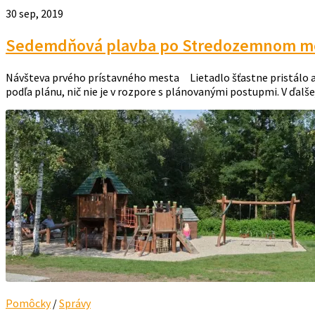
30 sep, 2019
Sedemdňová plavba po Stredozemnom mori
Návšteva prvého prístavného mesta Lietadlo šťastne pristálo a n
podľa plánu, nič nie je v rozpore s plánovanými postupmi. V ďalšej 
Pomôcky
/
Správy