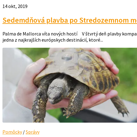
14 okt, 2019
Sedemdňová plavba po Stredozemnom mori
Palma de Mallorca víta nových hostí V štvrtý deň plavby kompas 
jedna z najkrajších európskych destinácií, ktoré...
Pomôcky
/
Správy