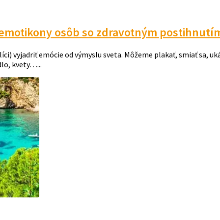
j emotikony osôb so zdravotným postihnutí
) vyjadriť emócie od výmyslu sveta. Môžeme plakať, smiať sa, uká
lo, kvety…...