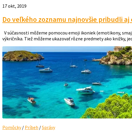
17 okt, 2019
Do veľkého zoznamu najnovšie pribudli a
V súčasnosti môžeme pomocou emoji ikoniek (emotikony, smajlíci
výkričníka. Tiež môžeme ukazovať rôzne predmety ako knižky, jed
Pomôcky
/
Príbeh
/
Správy