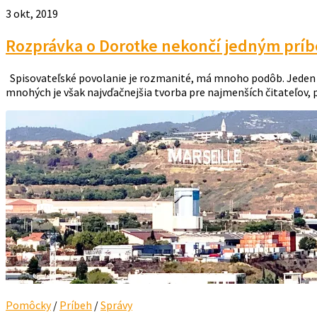
3 okt, 2019
Rozprávka o Dorotke nekončí jedným príb
Spisovateľské povolanie je rozmanité, má mnoho podôb. Jeden pí
mnohých je však najvďačnejšia tvorba pre najmenších čitateľov, p
Pomôcky
/
Príbeh
/
Správy