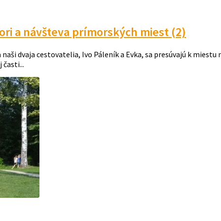
 a návšteva prímorských miest (2)
aši dvaja cestovatelia, Ivo Páleník a Evka, sa presúvajú k miestu 
časti...